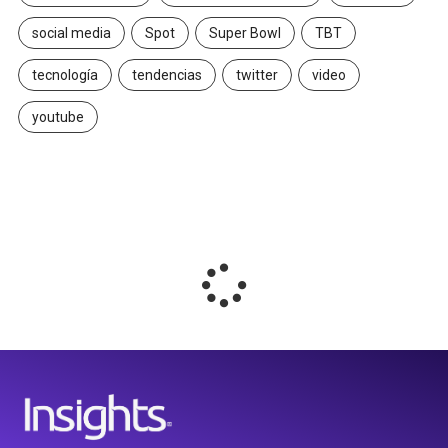
social media
Spot
Super Bowl
TBT
tecnología
tendencias
twitter
video
youtube