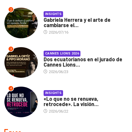
2
INSIGHTS
Gabriela Herrera y el arte de
cambiarse el...
2026/07/16
3
CANNES LIONS 2026
Dos ecuatorianos en el jurado de
Cannes Lions...
2026/06/23
4
INSIGHTS
«Lo que no se renueva,
retrocede». La visión...
2026/06/22