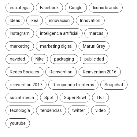
estrategia
Facebook
Google
Iconic brands
Ideas
ikea
innovación
Innovation
Instagram
inteligencia artificial
marcas
marketing
marketing digital
Maruri Grey
navidad
Nike
packaging
publicidad
Redes Sociales
Reinvention
Reinvention 2016
reinvention 2017
Rompiendo fronteras
Snapchat
social media
Spot
Super Bowl
TBT
tecnología
tendencias
twitter
video
youtube