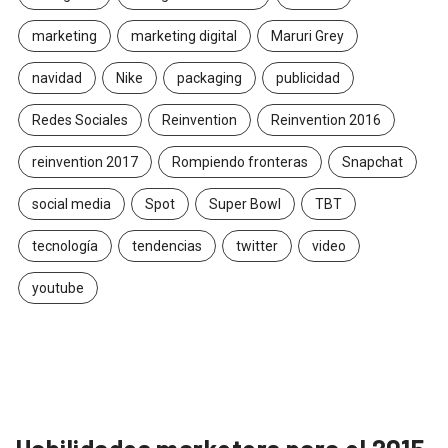
marketing
marketing digital
Maruri Grey
navidad
Nike
packaging
publicidad
Redes Sociales
Reinvention
Reinvention 2016
reinvention 2017
Rompiendo fronteras
Snapchat
social media
Spot
Super Bowl
TBT
tecnología
tendencias
twitter
video
youtube