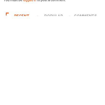
You must be
logged in
to post a comment.
RECENT
POPULAR
COMMENTS
1
INSIGHTS
¿Cambiar de agencia mejora una
marca? La discusión...
2026/07/22
2
INSIGHTS
Gabriela Herrera y el arte de
cambiarse el...
2026/07/16
3
CANNES LIONS 2026
Dos ecuatorianos en el jurado de
Cannes Lions...