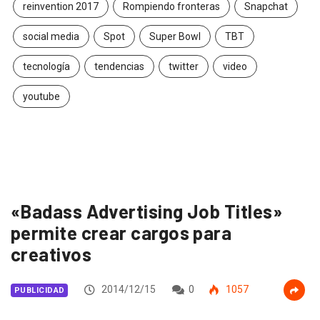
reinvention 2017
Rompiendo fronteras
Snapchat
social media
Spot
Super Bowl
TBT
tecnología
tendencias
twitter
video
youtube
«Badass Advertising Job Titles»
permite crear cargos para
creativos
2014/12/15
0
1057
PUBLICIDAD