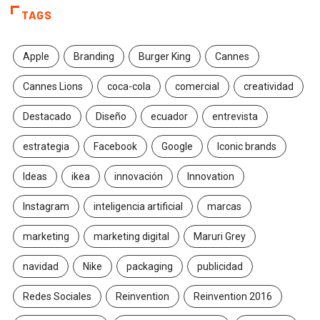
TAGS
Apple
Branding
Burger King
Cannes
Cannes Lions
coca-cola
comercial
creatividad
Destacado
Diseño
ecuador
entrevista
estrategia
Facebook
Google
Iconic brands
Ideas
ikea
innovación
Innovation
Instagram
inteligencia artificial
marcas
marketing
marketing digital
Maruri Grey
navidad
Nike
packaging
publicidad
Redes Sociales
Reinvention
Reinvention 2016