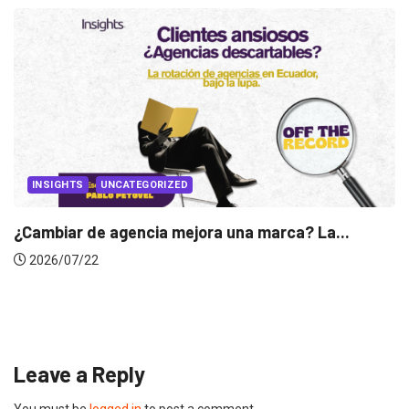
RIZED
a mejora una marca? La...
INSIGHTS
Gabriela Herrera y 
2026/07/16
Leave a Reply