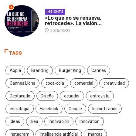
4
INSIGHTS
«Lo que no se renueva,
retrocede». La visión...
2026/06/22
TAGS
Apple
Branding
Burger King
Cannes
Cannes Lions
coca-cola
comercial
creatividad
Destacado
Diseño
ecuador
entrevista
estrategia
Facebook
Google
Iconic brands
Ideas
ikea
innovación
Innovation
Instagram
inteligencia artificial
marcas