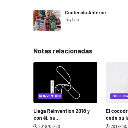
Contenido Anterior
Toy Lab
Notas relacionadas
PUBLICIDAD
PU
ention 2018 y
El cocodrilo de Lacoste
Dent
cede su lugar...
Fórm
2018/03/05
20