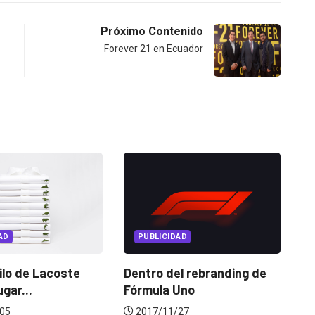
Próximo Contenido
Forever 21 en Ecuador
BLICIDAD
REINVENTION
ro del rebranding de
Llega Reinvention 2018 y
ula Uno
con él, su...
17/11/27
2018/05/23