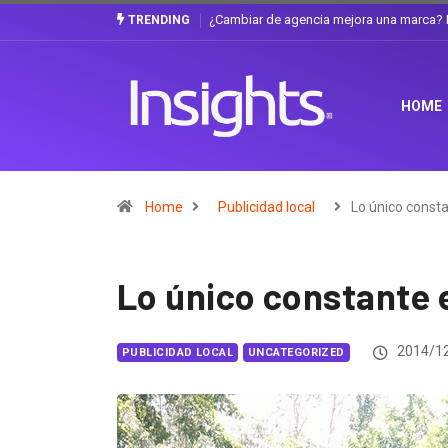
Gabriela Herrera y el arte de cambiarse e
TRENDING
HOME
Home
Publicidad local
Lo único const
Lo único constante 
2014/1
PUBLICIDAD LOCAL
UNCATEGORIZED