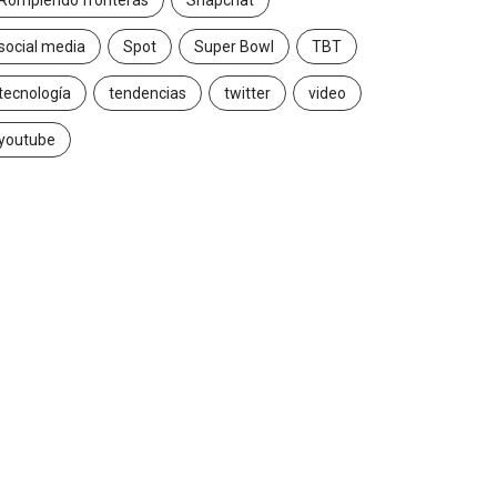
Rompiendo fronteras
Snapchat
social media
Spot
Super Bowl
TBT
tecnología
tendencias
twitter
video
youtube