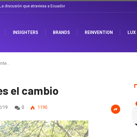
l sombrero en Corporación Favorita
INSIGHTERS
BRANDS
REINVENTION
LUX
ante…
es el cambio
2/19
0
1190