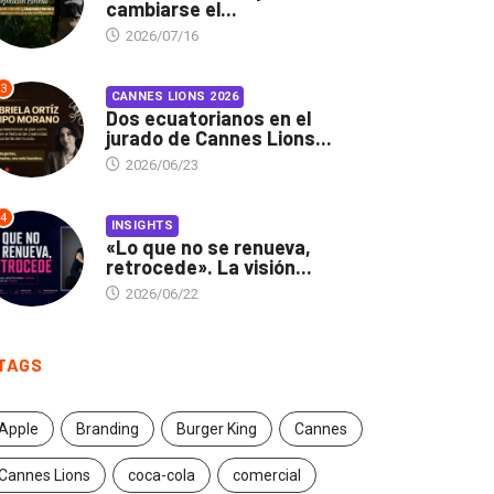
cambiarse el...
2026/07/16
3
CANNES LIONS 2026
Dos ecuatorianos en el
jurado de Cannes Lions...
2026/06/23
4
INSIGHTS
«Lo que no se renueva,
retrocede». La visión...
2026/06/22
TAGS
Apple
Branding
Burger King
Cannes
Cannes Lions
coca-cola
comercial