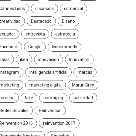
Cannes Lions
coca-cola
comercial
creatividad
Destacado
Diseño
ecuador
entrevista
estrategia
Facebook
Google
Iconic brands
Ideas
ikea
innovación
Innovation
Instagram
inteligencia artificial
marcas
marketing
marketing digital
Maruri Grey
navidad
Nike
packaging
publicidad
Redes Sociales
Reinvention
Reinvention 2016
reinvention 2017