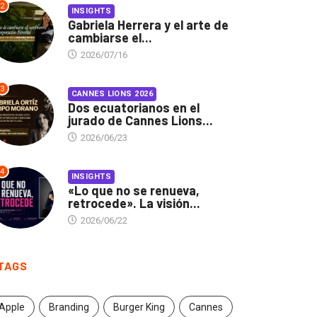
2
INSIGHTS
Gabriela Herrera y el arte de
cambiarse el...
2026/07/16
3
CANNES LIONS 2026
Dos ecuatorianos en el
jurado de Cannes Lions...
2026/06/23
4
INSIGHTS
«Lo que no se renueva,
retrocede». La visión...
2026/06/22
TAGS
Apple
Branding
Burger King
Cannes