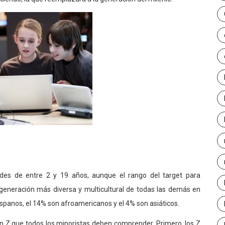
des de entre 2 y 19 años, aunque el rango del target para
 generación más diversa y multicultural de todas las demás en
ispanos, el 14% son afroamericanos y el 4% son asiáticos.
n Z que todos los minoristas deben comprender. Primero, los Z