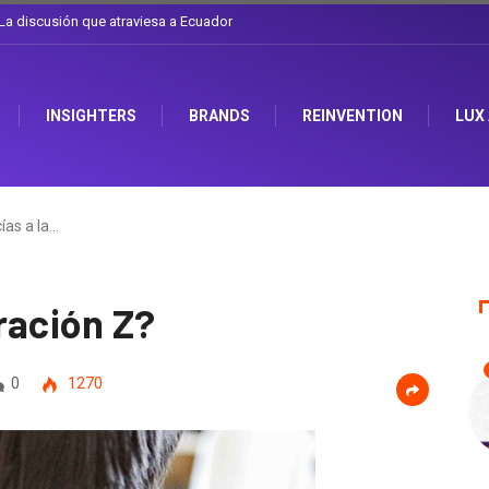
l sombrero en Corporación Favorita
INSIGHTERS
BRANDS
REINVENTION
LUX
ías a la…
ración Z?
0
1270