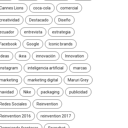
Cannes Lions
coca-cola
comercial
creatividad
Destacado
Diseño
ecuador
entrevista
estrategia
Facebook
Google
Iconic brands
Ideas
ikea
innovación
Innovation
Instagram
inteligencia artificial
marcas
marketing
marketing digital
Maruri Grey
navidad
Nike
packaging
publicidad
Redes Sociales
Reinvention
Reinvention 2016
reinvention 2017