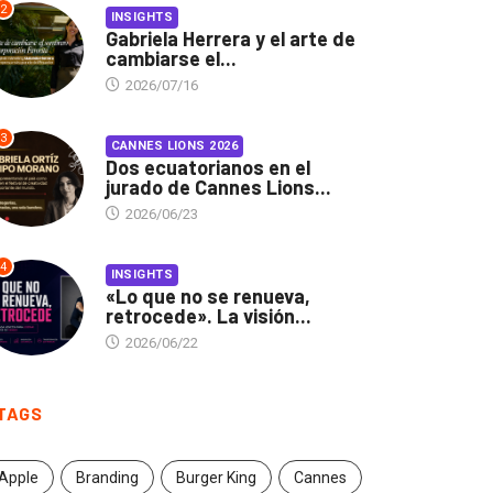
2
INSIGHTS
Gabriela Herrera y el arte de
cambiarse el...
2026/07/16
3
CANNES LIONS 2026
Dos ecuatorianos en el
jurado de Cannes Lions...
2026/06/23
4
INSIGHTS
«Lo que no se renueva,
retrocede». La visión...
2026/06/22
TAGS
Apple
Branding
Burger King
Cannes