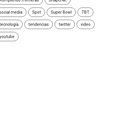
Rompiendo fronteras
Snapchat
social media
Spot
Super Bowl
TBT
tecnología
tendencias
twitter
video
youtube