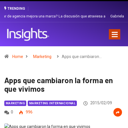
TRENDING
Gabriela Herrera y el arte de cambiarse el sombrero en Corporación
Favorita
Home
Marketing
Apps que cambiaron…
Apps que cambiaron la forma en
que vivimos
2015/02/09
MARKETING
MARKETING INTERNACIONAL
0
996