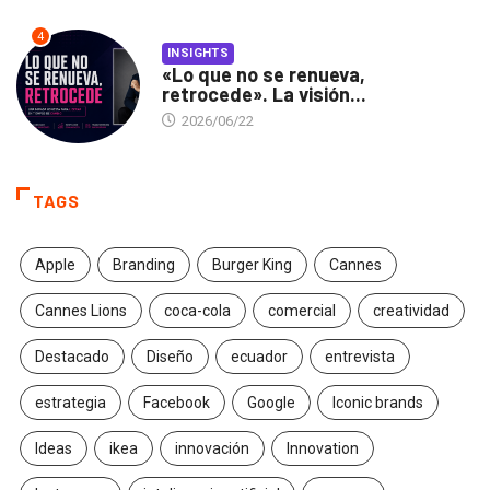
4
INSIGHTS
«Lo que no se renueva,
retrocede». La visión...
2026/06/22
TAGS
Apple
Branding
Burger King
Cannes
Cannes Lions
coca-cola
comercial
creatividad
Destacado
Diseño
ecuador
entrevista
estrategia
Facebook
Google
Iconic brands
Ideas
ikea
innovación
Innovation