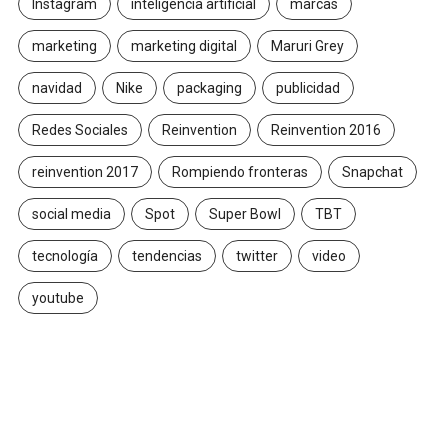
Instagram
inteligencia artificial
marcas
marketing
marketing digital
Maruri Grey
navidad
Nike
packaging
publicidad
Redes Sociales
Reinvention
Reinvention 2016
reinvention 2017
Rompiendo fronteras
Snapchat
social media
Spot
Super Bowl
TBT
tecnología
tendencias
twitter
video
youtube