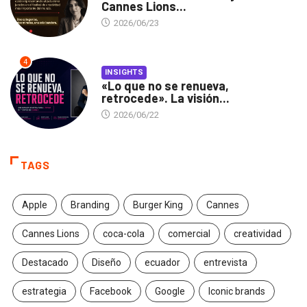
Cannes Lions...
2026/06/23
4
INSIGHTS
«Lo que no se renueva,
retrocede». La visión...
2026/06/22
TAGS
Apple
Branding
Burger King
Cannes
Cannes Lions
coca-cola
comercial
creatividad
Destacado
Diseño
ecuador
entrevista
estrategia
Facebook
Google
Iconic brands