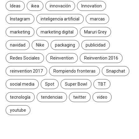
Ideas
ikea
innovación
Innovation
Instagram
inteligencia artificial
marcas
marketing
marketing digital
Maruri Grey
navidad
Nike
packaging
publicidad
Redes Sociales
Reinvention
Reinvention 2016
reinvention 2017
Rompiendo fronteras
Snapchat
social media
Spot
Super Bowl
TBT
tecnología
tendencias
twitter
video
youtube