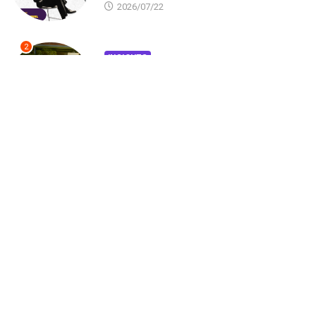
2026/07/22
2
INSIGHTS
Gabriela Herrera y el arte de
cambiarse el...
2026/07/16
3
CANNES LIONS 2026
Dos ecuatorianos en el jurado de
Cannes Lions...
2026/06/23
4
INSIGHTS
«Lo que no se renueva,
retrocede». La visión...
2026/06/22