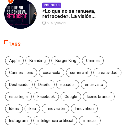
4
INSIGHTS
«Lo que no se renueva,
retrocede». La visión...
2026/06/22
TAGS
Apple
Branding
Burger King
Cannes
Cannes Lions
coca-cola
comercial
creatividad
Destacado
Diseño
ecuador
entrevista
estrategia
Facebook
Google
Iconic brands
Ideas
ikea
innovación
Innovation
Instagram
inteligencia artificial
marcas