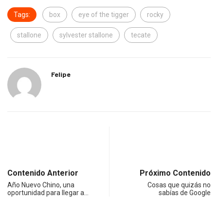
Tags:
box
eye of the tigger
rocky
stallone
sylvester stallone
tecate
Felipe
Contenido Anterior
Próximo Contenido
Año Nuevo Chino, una
Cosas que quizás no
oportunidad para llegar a…
sabías de Google