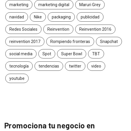
marketing
marketing digital
Maruri Grey
navidad
Nike
packaging
publicidad
Redes Sociales
Reinvention
Reinvention 2016
reinvention 2017
Rompiendo fronteras
Snapchat
social media
Spot
Super Bowl
TBT
tecnología
tendencias
twitter
video
youtube
Promociona tu negocio en