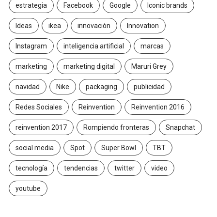
estrategia
Facebook
Google
Iconic brands
Ideas
ikea
innovación
Innovation
Instagram
inteligencia artificial
marcas
marketing
marketing digital
Maruri Grey
navidad
Nike
packaging
publicidad
Redes Sociales
Reinvention
Reinvention 2016
reinvention 2017
Rompiendo fronteras
Snapchat
social media
Spot
Super Bowl
TBT
tecnología
tendencias
twitter
video
youtube