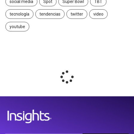
social media
Spot
Super Bowl
TBT
tecnología
tendencias
twitter
video
youtube