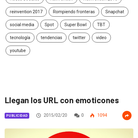
reinvention 2017
Rompiendo fronteras
Snapchat
social media
Spot
Super Bowl
TBT
tecnología
tendencias
twitter
video
youtube
Llegan los URL con emoticones
2015/02/20
0
1094
PUBLICIDAD