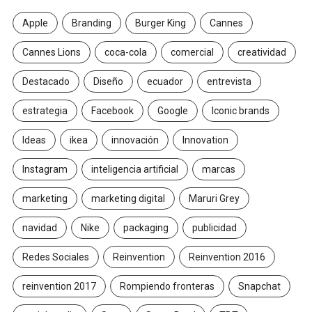
Apple
Branding
Burger King
Cannes
Cannes Lions
coca-cola
comercial
creatividad
Destacado
Diseño
ecuador
entrevista
estrategia
Facebook
Google
Iconic brands
Ideas
ikea
innovación
Innovation
Instagram
inteligencia artificial
marcas
marketing
marketing digital
Maruri Grey
navidad
Nike
packaging
publicidad
Redes Sociales
Reinvention
Reinvention 2016
reinvention 2017
Rompiendo fronteras
Snapchat