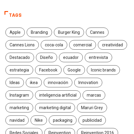
TAGS
Apple
Branding
Burger King
Cannes
Cannes Lions
coca-cola
comercial
creatividad
Destacado
Diseño
ecuador
entrevista
estrategia
Facebook
Google
Iconic brands
Ideas
ikea
innovación
Innovation
Instagram
inteligencia artificial
marcas
marketing
marketing digital
Maruri Grey
navidad
Nike
packaging
publicidad
Redes Sociales
Reinvention
Reinvention 2016