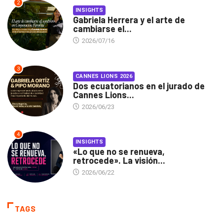
2
INSIGHTS
Gabriela Herrera y el arte de
cambiarse el...
2026/07/16
3
CANNES LIONS 2026
Dos ecuatorianos en el jurado de
Cannes Lions...
2026/06/23
4
INSIGHTS
«Lo que no se renueva,
retrocede». La visión...
2026/06/22
TAGS