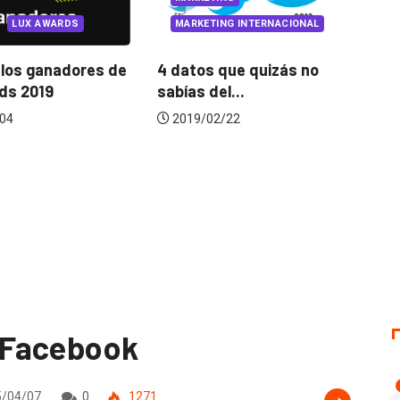
MARKETING INTERNACIONAL
Baby’s PAAP, un
lanzamiento de producto
 datos que quizás no
lleno...
abías del...
2020/11/19
2019/02/22
 Facebook
/04/07
0
1271