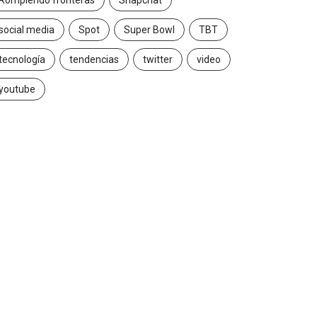
Rompiendo fronteras
Snapchat
social media
Spot
Super Bowl
TBT
tecnología
tendencias
twitter
video
youtube
MARKETING