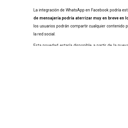
La integración de WhatsApp en Facebook podría est
de mensajería podría aterrizar muy en breve en 
los usuarios podrán compartir cualquier contenido
la red social.
Esta novedad estaría disponible a partir de la nuev
grandes cambios, lo cierto es que a los botones de
con el icono de WhatsApp: ‘Enviar’.