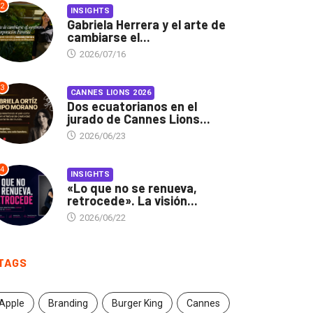
2
INSIGHTS
Gabriela Herrera y el arte de
cambiarse el...
2026/07/16
3
CANNES LIONS 2026
Dos ecuatorianos en el
jurado de Cannes Lions...
2026/06/23
4
INSIGHTS
«Lo que no se renueva,
retrocede». La visión...
2026/06/22
TAGS
Apple
Branding
Burger King
Cannes