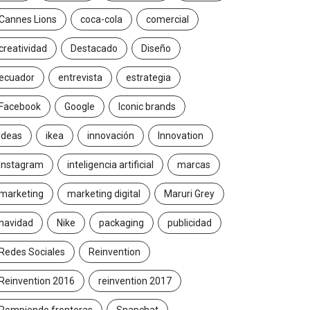
Cannes Lions
coca-cola
comercial
creatividad
Destacado
Diseño
ecuador
entrevista
estrategia
Facebook
Google
Iconic brands
Ideas
ikea
innovación
Innovation
Instagram
inteligencia artificial
marcas
marketing
marketing digital
Maruri Grey
navidad
Nike
packaging
publicidad
Redes Sociales
Reinvention
Reinvention 2016
reinvention 2017