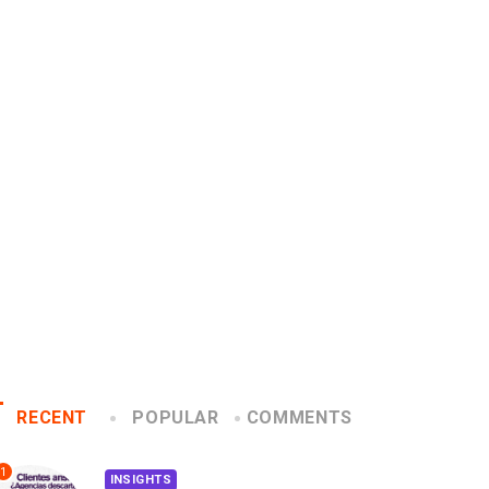
MARKETING INTERNAC
EVENTOS
LUX AWARDS
4 datos que quizá
Conoce a los ganadores de
sabías del...
Lux Awards 2019
2019/02/22
2019/12/04
RECENT
POPULAR
COMMENTS
1
INSIGHTS