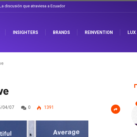
 el sombrero en Corporación Favorita
INSIGHTERS
BRANDS
REINVENTION
LUX
ve
ve
/04/07
0
1391