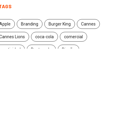
TAGS
Apple
Branding
Burger King
Cannes
Cannes Lions
coca-cola
comercial
creatividad
Destacado
Diseño
ecuador
entrevista
estrategia
Facebook
Google
Iconic brands
Ideas
ikea
innovación
Innovation
Instagram
inteligencia artificial
marcas
marketing
marketing digital
Maruri Grey
navidad
Nike
packaging
publicidad