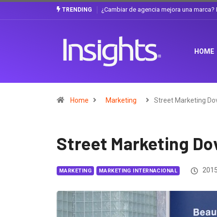
La discusión que atraviesa a Ecuador
Gabriela Herrera y el arte de cambiarse
TRENDING
HOME
Home
Marketing
Street Marketing Do
Street Marketing Do
2015
MARKETING
MARKETING INTERNACIONAL