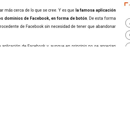
ar más cerca de lo que se cree. Y es que
la famosa aplicación
los dominios de Facebook, en forma de botón
. De esta forma
 procedente de Facebook sin necesidad de tener que abandonar
a aplicación de Facebook y, aunque en principio no se aprecian
 ‘Me Gusta’, ‘Comentar’ y ‘Compartir’ se suma una nueva opción