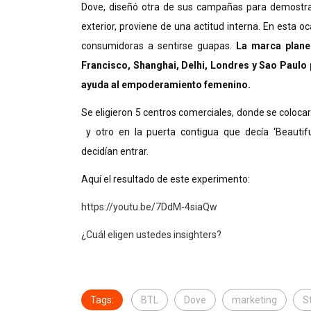
Dove, diseñó otra de sus campañas para demostra
exterior, proviene de una actitud interna. En esta 
consumidoras a sentirse guapas.
La marca plane
Francisco, Shanghai, Delhi, Londres y Sao Paulo 
ayuda al empoderamiento femenino.
Se eligieron 5 centros comerciales, donde se colocar
y otro en la puerta contigua que decía ‘Beautifu
decidían entrar.
Aquí el resultado de este experimento:
https://youtu.be/7DdM-4siaQw
¿Cuál eligen ustedes insighters?
Tags:
BTL
Dove
marketing
S