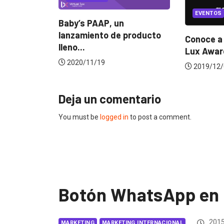
EVENTOS
LUX AWARDS
AAP, un
ento de producto
4
Conoce a los ganadores de
s
Lux Awards 2019
/19
2019/12/04
Deja un comentario
You must be
logged in
to post a comment.
Botón WhatsApp en
2015
MARKETING
MARKETING INTERNACIONAL