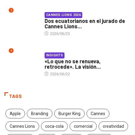
3
CANNES LIONS 2026
Dos ecuatorianos en el jurado de
Cannes Lions...
2026/06/23
4
INSIGHTS
«Lo que no se renueva,
retrocede». La visión...
2026/06/22
TAGS
Apple
Branding
Burger King
Cannes
Cannes Lions
coca-cola
comercial
creatividad