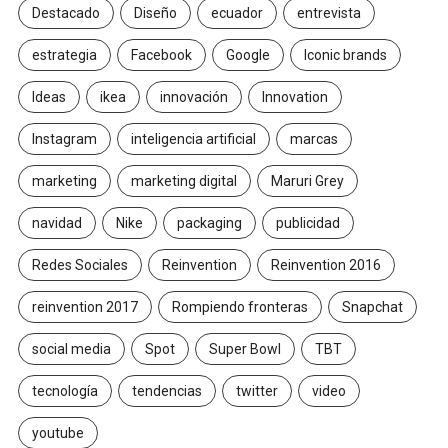
Destacado
Diseño
ecuador
entrevista
estrategia
Facebook
Google
Iconic brands
Ideas
ikea
innovación
Innovation
Instagram
inteligencia artificial
marcas
marketing
marketing digital
Maruri Grey
navidad
Nike
packaging
publicidad
Redes Sociales
Reinvention
Reinvention 2016
reinvention 2017
Rompiendo fronteras
Snapchat
social media
Spot
Super Bowl
TBT
tecnología
tendencias
twitter
video
youtube