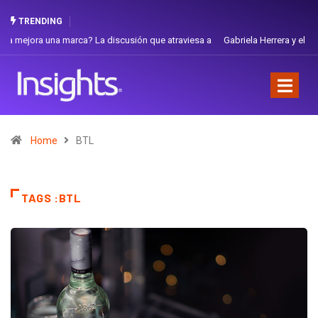
TRENDING
Gabriela Herrera y el arte de cambiarse el sombrero en Corporación
Favorita
Home
BTL
TAGS :BTL