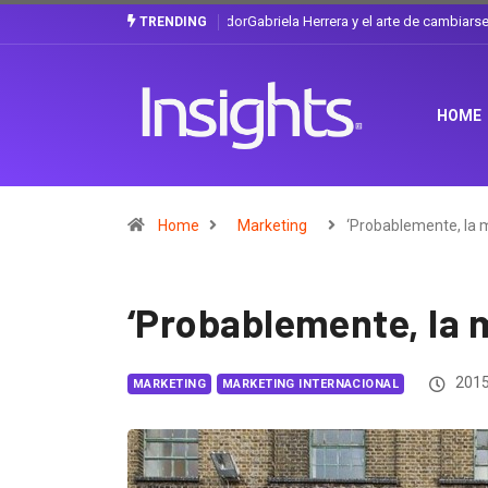
Gabriela Herrera y el arte de cambiarse e
TRENDING
HOME
Home
Marketing
‘Probablemente, la 
‘Probablemente, la m
2015
MARKETING
MARKETING INTERNACIONAL