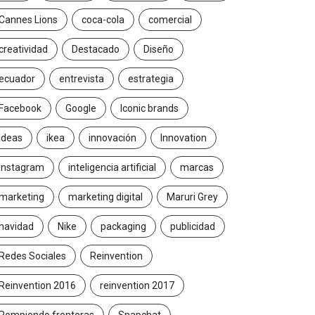
Cannes Lions
coca-cola
comercial
creatividad
Destacado
Diseño
ecuador
entrevista
estrategia
Facebook
Google
Iconic brands
Ideas
ikea
innovación
Innovation
Instagram
inteligencia artificial
marcas
marketing
marketing digital
Maruri Grey
navidad
Nike
packaging
publicidad
Redes Sociales
Reinvention
Reinvention 2016
reinvention 2017