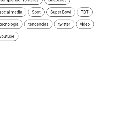
Rompiendo fronteras
Snapchat
social media
Spot
Super Bowl
TBT
tecnología
tendencias
twitter
video
youtube