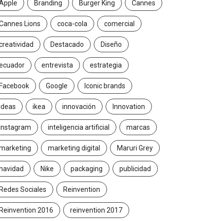
Apple
Branding
Burger King
Cannes
Cannes Lions
coca-cola
comercial
creatividad
Destacado
Diseño
ecuador
entrevista
estrategia
Facebook
Google
Iconic brands
Ideas
ikea
innovación
Innovation
Instagram
inteligencia artificial
marcas
marketing
marketing digital
Maruri Grey
navidad
Nike
packaging
publicidad
Redes Sociales
Reinvention
Reinvention 2016
reinvention 2017