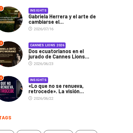
2
INSIGHTS
Gabriela Herrera y el arte de
cambiarse el...
2026/07/16
3
CANNES LIONS 2026
Dos ecuatorianos en el
jurado de Cannes Lions...
2026/06/23
4
INSIGHTS
«Lo que no se renueva,
retrocede». La visión...
2026/06/22
TAGS