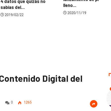
ue quizás no
Co
lleno...
...
Lu
2020/11/19
22
Contenido Digital del
0
1265