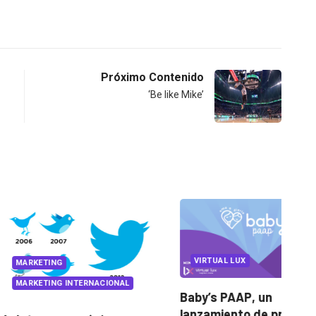
Próximo Contenido
‘Be like Mike’
VIRTUAL LUX
NG
G INTERNACIONAL
Baby’s PAAP, un
lanzamiento de producto