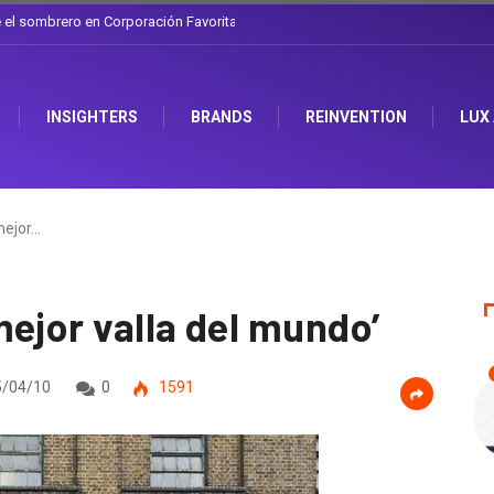
l sombrero en Corporación Favorita
INSIGHTERS
BRANDS
REINVENTION
LUX
mejor…
ejor valla del mundo’
/04/10
0
1591