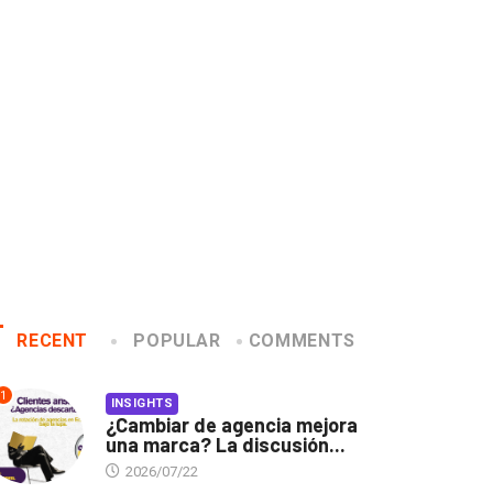
4 datos que quizás no
noce a los ganadores de
sabías del...
x Awards 2019
2019/02/22
2019/12/04
RECENT
POPULAR
COMMENTS
1
INSIGHTS
¿Cambiar de agencia mejora
una marca? La discusión...
2026/07/22