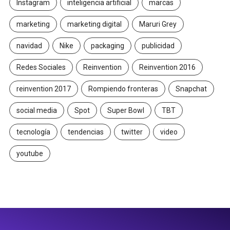
Instagram
inteligencia artificial
marcas
marketing
marketing digital
Maruri Grey
navidad
Nike
packaging
publicidad
Redes Sociales
Reinvention
Reinvention 2016
reinvention 2017
Rompiendo fronteras
Snapchat
social media
Spot
Super Bowl
TBT
tecnología
tendencias
twitter
video
youtube