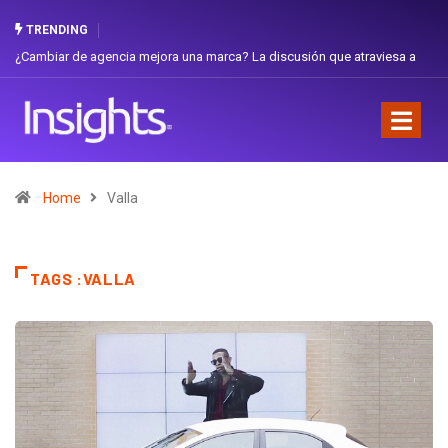
TRENDING
 de agencia mejora una marca? La discusión que atraviesa a
Gabriela Herre
Favorita
Home
Valla
TAGS :VALLA