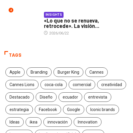
4
INSIGHTS
«Lo que no se renueva,
retrocede». La visión...
2026/06/22
TAGS
Apple
Branding
Burger King
Cannes
Cannes Lions
coca-cola
comercial
creatividad
Destacado
Diseño
ecuador
entrevista
estrategia
Facebook
Google
Iconic brands
Ideas
ikea
innovación
Innovation