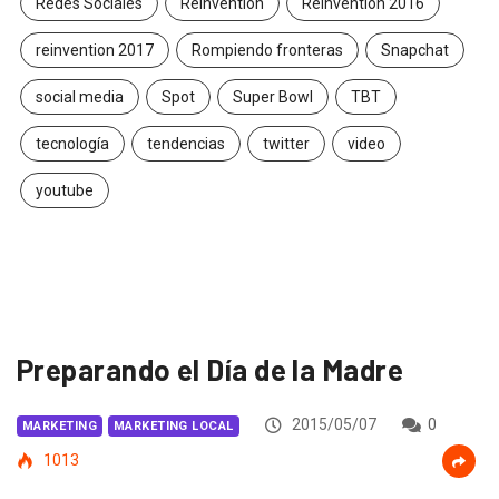
Redes Sociales
Reinvention
Reinvention 2016
reinvention 2017
Rompiendo fronteras
Snapchat
social media
Spot
Super Bowl
TBT
tecnología
tendencias
twitter
video
youtube
Preparando el Día de la Madre
2015/05/07
0
MARKETING
MARKETING LOCAL
1013