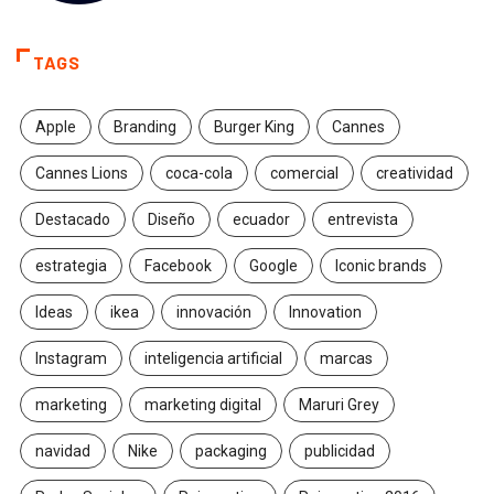
TAGS
Apple
Branding
Burger King
Cannes
Cannes Lions
coca-cola
comercial
creatividad
Destacado
Diseño
ecuador
entrevista
estrategia
Facebook
Google
Iconic brands
Ideas
ikea
innovación
Innovation
Instagram
inteligencia artificial
marcas
marketing
marketing digital
Maruri Grey
navidad
Nike
packaging
publicidad