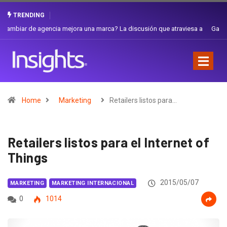
TRENDING
Gabriela Herrera y el arte de cambiarse el sombrero en Corporación
Favorita
Home
Marketing
Retailers listos para…
Retailers listos para el Internet of
Things
2015/05/07
MARKETING
MARKETING INTERNACIONAL
0
1014