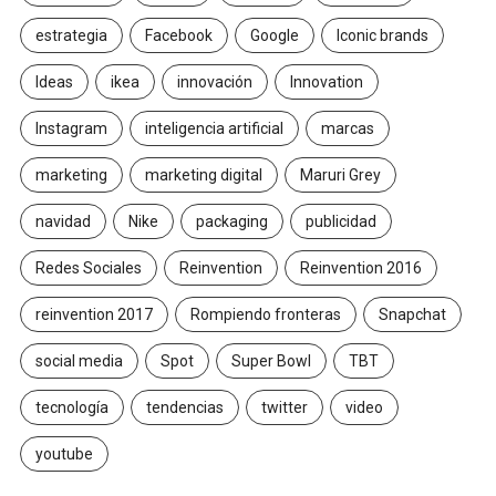
estrategia
Facebook
Google
Iconic brands
Ideas
ikea
innovación
Innovation
Instagram
inteligencia artificial
marcas
marketing
marketing digital
Maruri Grey
navidad
Nike
packaging
publicidad
Redes Sociales
Reinvention
Reinvention 2016
reinvention 2017
Rompiendo fronteras
Snapchat
social media
Spot
Super Bowl
TBT
tecnología
tendencias
twitter
video
youtube