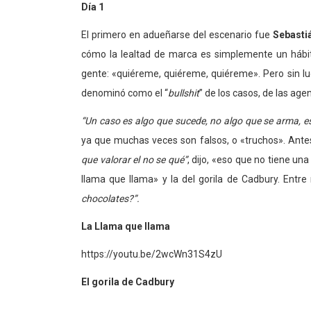
Día 1
El primero en adueñarse del escenario fue
Sebasti
cómo la lealtad de marca es simplemente un hábit
gente: «quiéreme, quiéreme, quiéreme». Pero sin lu
denominó como el “
bullshit
” de los casos, de las agen
“Un caso es algo que sucede, no algo que se arma, es
ya que muchas veces son falsos, o «truchos». Antes d
que valorar el no se qué”
, dijo, «eso que no tiene u
llama que llama» y la del gorila de Cadbury. Entre r
chocolates?”.
La Llama que llama
https://youtu.be/2wcWn31S4zU
El gorila de Cadbury