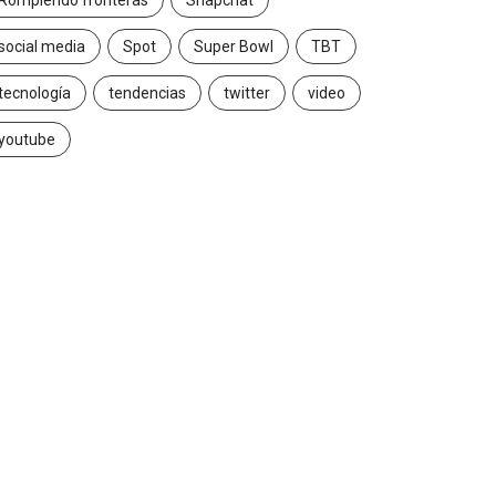
Rompiendo fronteras
Snapchat
social media
Spot
Super Bowl
TBT
tecnología
tendencias
twitter
video
youtube