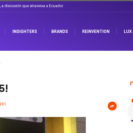
l sombrero en Corporación Favorita
INSIGHTERS
BRANDS
REINVENTION
LUX
…
5!
991