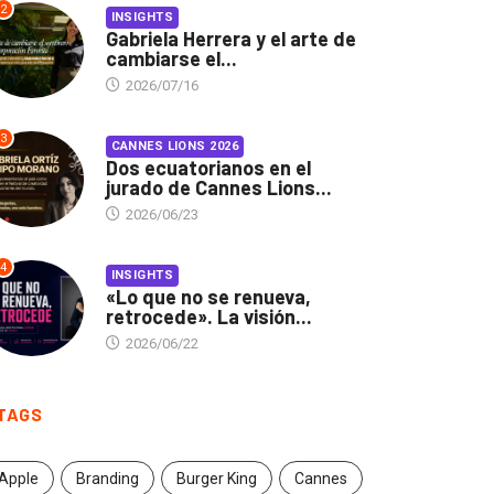
2
INSIGHTS
Gabriela Herrera y el arte de
cambiarse el...
2026/07/16
3
CANNES LIONS 2026
Dos ecuatorianos en el
jurado de Cannes Lions...
2026/06/23
4
INSIGHTS
«Lo que no se renueva,
retrocede». La visión...
2026/06/22
TAGS
Apple
Branding
Burger King
Cannes