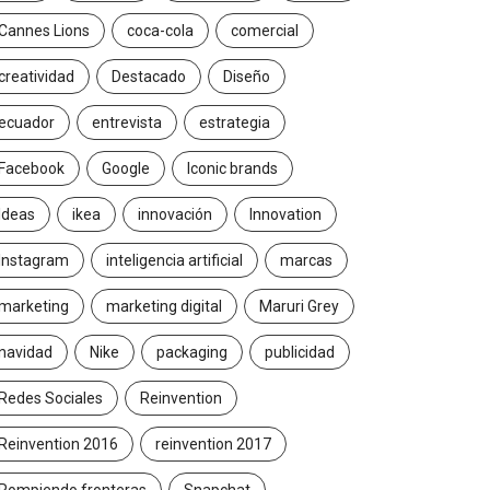
Cannes Lions
coca-cola
comercial
creatividad
Destacado
Diseño
ecuador
entrevista
estrategia
Facebook
Google
Iconic brands
Ideas
ikea
innovación
Innovation
Instagram
inteligencia artificial
marcas
marketing
marketing digital
Maruri Grey
navidad
Nike
packaging
publicidad
Redes Sociales
Reinvention
Reinvention 2016
reinvention 2017