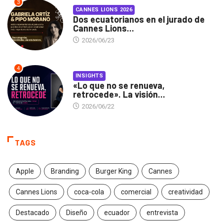
3
CANNES LIONS 2026
Dos ecuatorianos en el jurado de
Cannes Lions...
2026/06/23
4
INSIGHTS
«Lo que no se renueva,
retrocede». La visión...
2026/06/22
TAGS
Apple
Branding
Burger King
Cannes
Cannes Lions
coca-cola
comercial
creatividad
Destacado
Diseño
ecuador
entrevista