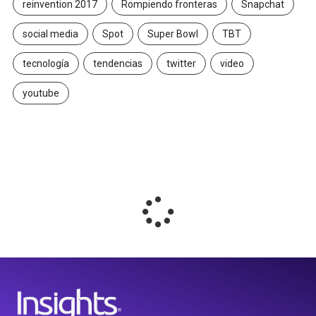
reinvention 2017
Rompiendo fronteras
Snapchat
social media
Spot
Super Bowl
TBT
tecnología
tendencias
twitter
video
youtube