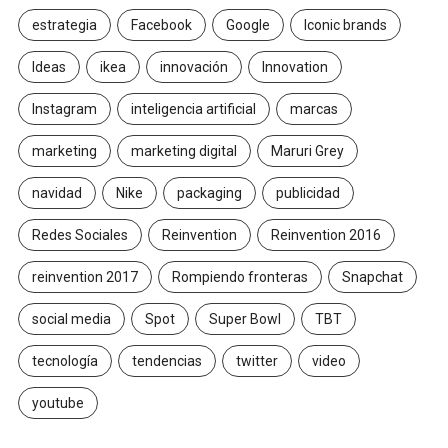
estrategia
Facebook
Google
Iconic brands
Ideas
ikea
innovación
Innovation
Instagram
inteligencia artificial
marcas
marketing
marketing digital
Maruri Grey
navidad
Nike
packaging
publicidad
Redes Sociales
Reinvention
Reinvention 2016
reinvention 2017
Rompiendo fronteras
Snapchat
social media
Spot
Super Bowl
TBT
tecnología
tendencias
twitter
video
youtube