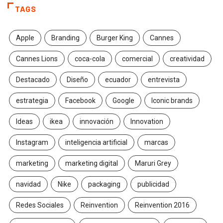
TAGS
Apple
Branding
Burger King
Cannes
Cannes Lions
coca-cola
comercial
creatividad
Destacado
Diseño
ecuador
entrevista
estrategia
Facebook
Google
Iconic brands
Ideas
ikea
innovación
Innovation
Instagram
inteligencia artificial
marcas
marketing
marketing digital
Maruri Grey
navidad
Nike
packaging
publicidad
Redes Sociales
Reinvention
Reinvention 2016