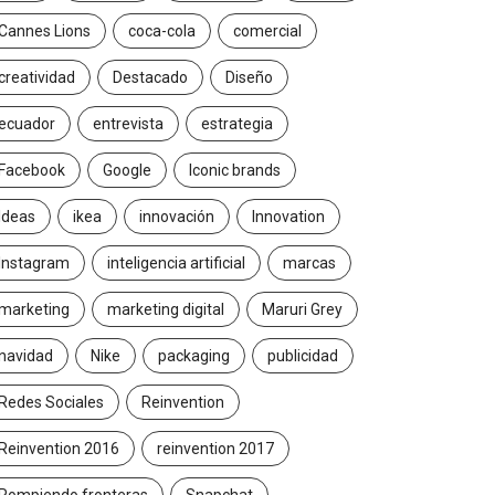
Cannes Lions
coca-cola
comercial
creatividad
Destacado
Diseño
ecuador
entrevista
estrategia
Facebook
Google
Iconic brands
Ideas
ikea
innovación
Innovation
Instagram
inteligencia artificial
marcas
marketing
marketing digital
Maruri Grey
navidad
Nike
packaging
publicidad
Redes Sociales
Reinvention
Reinvention 2016
reinvention 2017