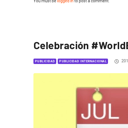
You must be
logged in
to post a comment.
Celebración #World
201
PUBLICIDAD
PUBLICIDAD INTERNACIONAL