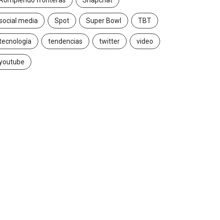
Rompiendo fronteras
Snapchat
social media
Spot
Super Bowl
TBT
tecnología
tendencias
twitter
video
youtube