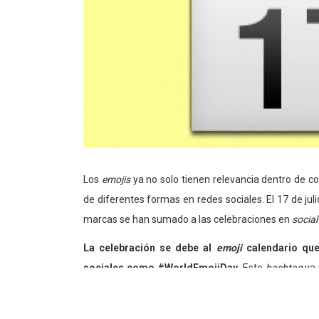
Los
emojis
ya no solo tienen relevancia dentro de 
de diferentes formas en redes sociales. El 17 de juli
marcas se han sumado a las celebraciones en
social
La celebración se debe al
emoji
calendario que
sociales como #WorldEmojiDay.
Este
hashtag
ya
123.351 de
reach
de acuerdo Tweet Search: