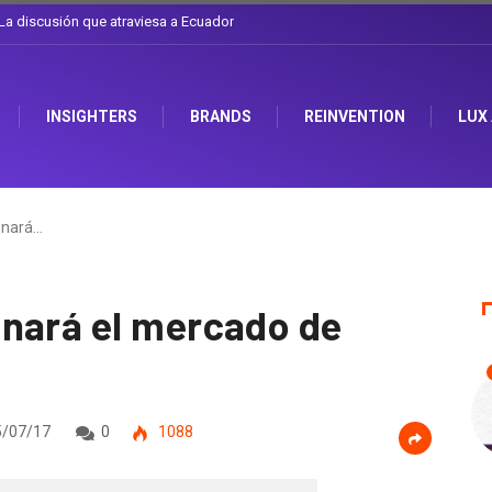
iarse el sombrero en Corporación Favorita
INSIGHTERS
BRANDS
REINVENTION
LUX
onará…
nará el mercado de
/07/17
0
1088