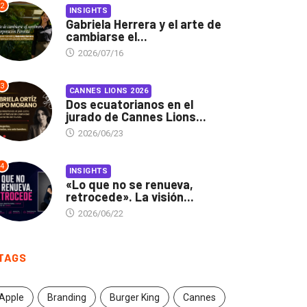
2
INSIGHTS
Gabriela Herrera y el arte de
cambiarse el...
2026/07/16
3
CANNES LIONS 2026
Dos ecuatorianos en el
jurado de Cannes Lions...
2026/06/23
4
INSIGHTS
«Lo que no se renueva,
retrocede». La visión...
2026/06/22
TAGS
Apple
Branding
Burger King
Cannes