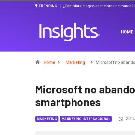
rca? La discusión que atraviesa a Ecuador
Gabriela Herrera y el arte de camb
TRENDING
HOME
Home
Marketing
Microsoft no aband
Microsoft no abando
smartphones
2015
MARKETING
MARKETING INTERNACIONAL