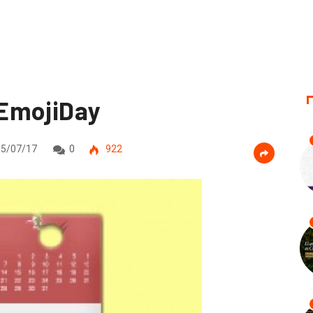
EmojiDay
5/07/17
0
922