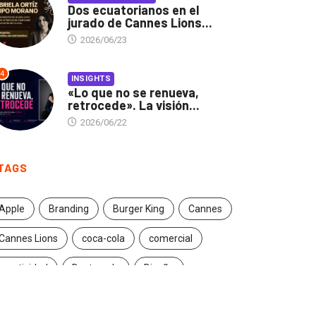
Dos ecuatorianos en el
jurado de Cannes Lions...
2026/06/23
4
INSIGHTS
«Lo que no se renueva,
retrocede». La visión...
2026/06/22
TAGS
Apple
Branding
Burger King
Cannes
Cannes Lions
coca-cola
comercial
creatividad
Destacado
Diseño
ecuador
entrevista
estrategia