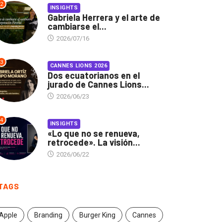
2
INSIGHTS
Gabriela Herrera y el arte de
cambiarse el...
2026/07/16
3
CANNES LIONS 2026
Dos ecuatorianos en el
jurado de Cannes Lions...
2026/06/23
4
INSIGHTS
«Lo que no se renueva,
retrocede». La visión...
2026/06/22
TAGS
Apple
Branding
Burger King
Cannes