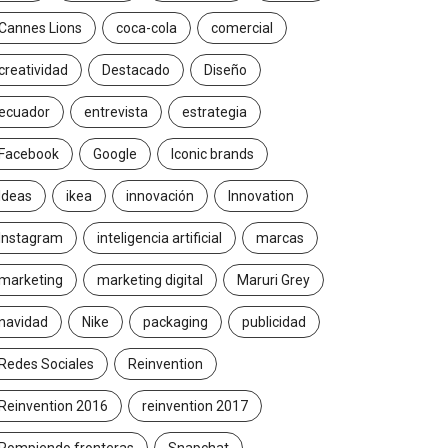
Cannes Lions
coca-cola
comercial
creatividad
Destacado
Diseño
ecuador
entrevista
estrategia
Facebook
Google
Iconic brands
Ideas
ikea
innovación
Innovation
Instagram
inteligencia artificial
marcas
marketing
marketing digital
Maruri Grey
navidad
Nike
packaging
publicidad
Redes Sociales
Reinvention
Reinvention 2016
reinvention 2017