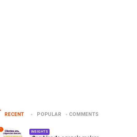
INSIGHTS
CANNES LIONS 2026
Gabriela Herrera y el arte
Dos ecuatorianos e
de cambiarse...
jurado de Cannes..
2026/07/16
2026/06/23
RECENT
POPULAR
COMMENTS
1
INSIGHTS