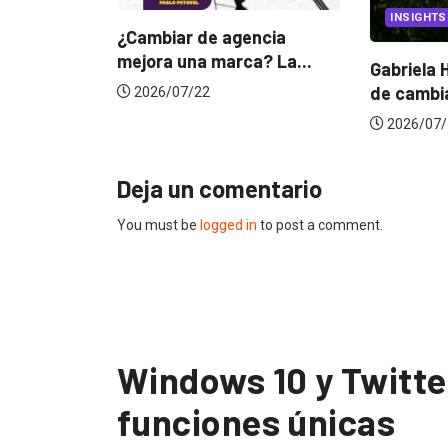
INSIGHTS
 de agencia
a marca? La...
Gabriela Herrera y el arte
Do
de cambiarse...
ju
22
2026/07/16
Deja un comentario
You must be
logged in
to post a comment.
Windows 10 y Twitte
funciones únicas