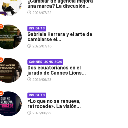
¿Cambiar de agencia mejora
una marca? La discusión...
2026/07/22
2
INSIGHTS
Gabriela Herrera y el arte de
cambiarse el...
2026/07/16
3
CANNES LIONS 2026
Dos ecuatorianos en el
jurado de Cannes Lions...
2026/06/23
4
INSIGHTS
«Lo que no se renueva,
retrocede». La visión...
2026/06/22