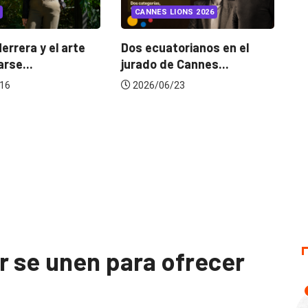
CANNES LIONS 2026
¿Cambiar de agencia
mejora una marca? La...
s ecuatorianos en el
rado de Cannes...
2026/07/22
2026/06/23
r se unen para ofrecer