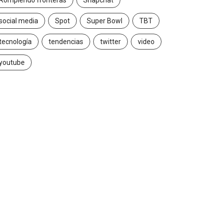
Rompiendo fronteras
Snapchat
social media
Spot
Super Bowl
TBT
tecnología
tendencias
twitter
video
youtube