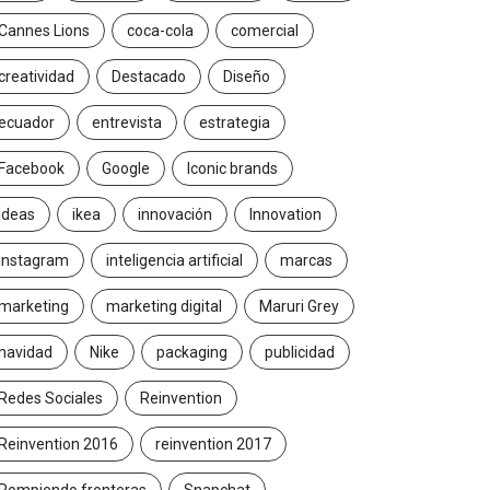
Cannes Lions
coca-cola
comercial
creatividad
Destacado
Diseño
ecuador
entrevista
estrategia
Facebook
Google
Iconic brands
Ideas
ikea
innovación
Innovation
Instagram
inteligencia artificial
marcas
marketing
marketing digital
Maruri Grey
navidad
Nike
packaging
publicidad
Redes Sociales
Reinvention
Reinvention 2016
reinvention 2017