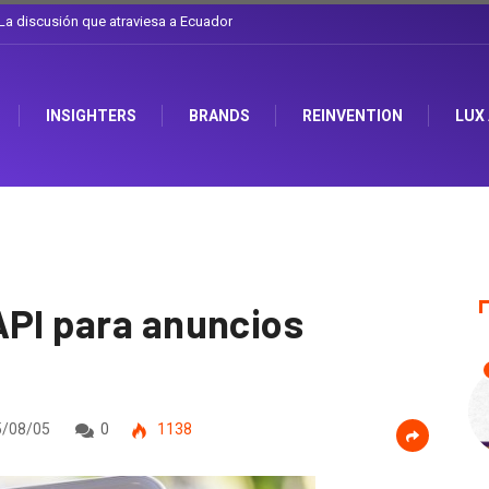
e el sombrero en Corporación Favorita
INSIGHTERS
BRANDS
REINVENTION
LUX
API para anuncios
/08/05
0
1138