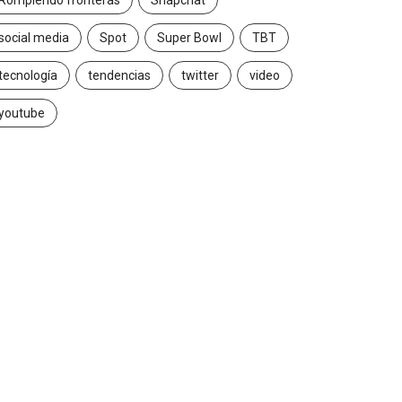
Rompiendo fronteras
Snapchat
social media
Spot
Super Bowl
TBT
tecnología
tendencias
twitter
video
youtube