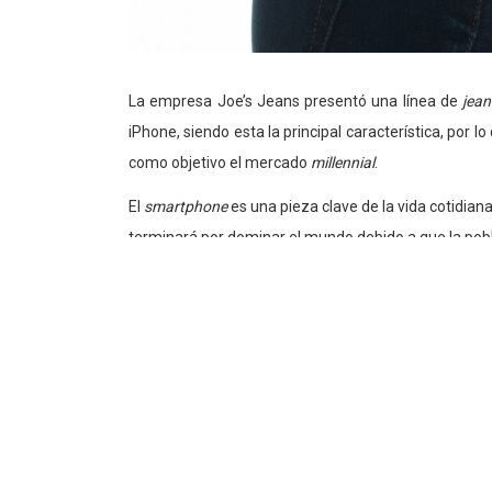
La empresa Joe’s Jeans presentó una línea de
jean
iPhone, siendo esta la principal característica, por 
como objetivo el mercado
millennial
.
El
smartphone
es una pieza clave de la vida cotidian
terminará por dominar el mundo debido a que la pobla
en la población mayoritaria en todo el mundo, 
enfocados en este tipo de consumidor.
Los
jeans
en cuestión cuentan con un conector que ayu
6 (el modelo 6 Plus no es compatible), por lo que al 
electrónicos y de los
smartphones
en particular, es
más fuerza.
Los jeans incorporan una pequeña batería portá