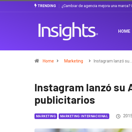
 La discusión que atraviesa a Ecuador
Gabriela Herrera y el arte de cambiars
TRENDING
HOME
Home
Marketing
Instagram lanzó su…
Instagram lanzó su 
publicitarios
2015
MARKETING
MARKETING INTERNACIONAL