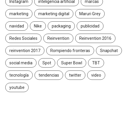
Instagram
inteligencia artificial
marcas
marketing
marketing digital
Maruri Grey
navidad
Nike
packaging
publicidad
Redes Sociales
Reinvention
Reinvention 2016
reinvention 2017
Rompiendo fronteras
Snapchat
social media
Spot
Super Bowl
TBT
tecnología
tendencias
twitter
video
youtube