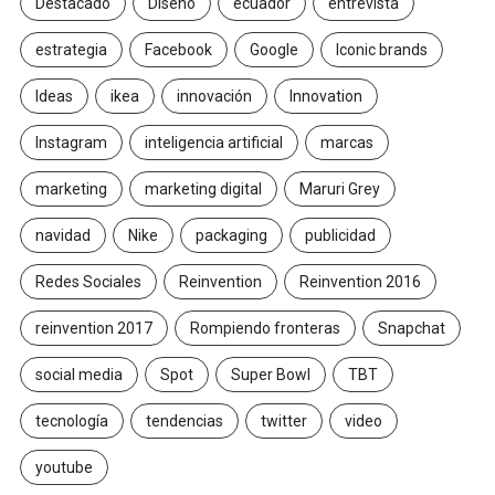
Destacado
Diseño
ecuador
entrevista
estrategia
Facebook
Google
Iconic brands
Ideas
ikea
innovación
Innovation
Instagram
inteligencia artificial
marcas
marketing
marketing digital
Maruri Grey
navidad
Nike
packaging
publicidad
Redes Sociales
Reinvention
Reinvention 2016
reinvention 2017
Rompiendo fronteras
Snapchat
social media
Spot
Super Bowl
TBT
tecnología
tendencias
twitter
video
youtube