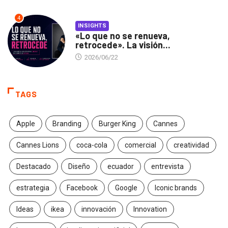
4
INSIGHTS
«Lo que no se renueva,
retrocede». La visión...
2026/06/22
TAGS
Apple
Branding
Burger King
Cannes
Cannes Lions
coca-cola
comercial
creatividad
Destacado
Diseño
ecuador
entrevista
estrategia
Facebook
Google
Iconic brands
Ideas
ikea
innovación
Innovation