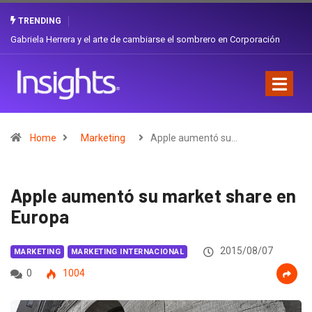
TRENDING
¿Cambiar de agencia mejora una marca? La discusión que atraviesa a
Ecuador
Home
Marketing
Apple aumentó su…
Apple aumentó su market share en
Europa
2015/08/07
MARKETING
MARKETING INTERNACIONAL
0
1004