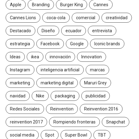
Apple
Branding
Burger King
Cannes
Cannes Lions
coca-cola
comercial
creatividad
Destacado
Diseño
ecuador
entrevista
estrategia
Facebook
Google
Iconic brands
Ideas
ikea
innovación
Innovation
Instagram
inteligencia artificial
marcas
marketing
marketing digital
Maruri Grey
navidad
Nike
packaging
publicidad
Redes Sociales
Reinvention
Reinvention 2016
reinvention 2017
Rompiendo fronteras
Snapchat
social media
Spot
Super Bowl
TBT