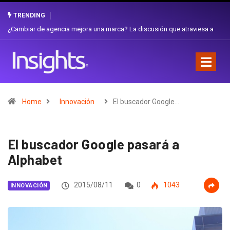
TRENDING
Gabriela Herrera y el arte de cambiarse el sombrero en Corporación
Favorita
Home
Innovación
El buscador Google…
El buscador Google pasará a
Alphabet
2015/08/11
0
1043
INNOVACIÓN