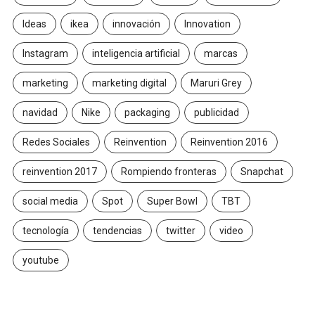
Ideas
ikea
innovación
Innovation
Instagram
inteligencia artificial
marcas
marketing
marketing digital
Maruri Grey
navidad
Nike
packaging
publicidad
Redes Sociales
Reinvention
Reinvention 2016
reinvention 2017
Rompiendo fronteras
Snapchat
social media
Spot
Super Bowl
TBT
tecnología
tendencias
twitter
video
youtube