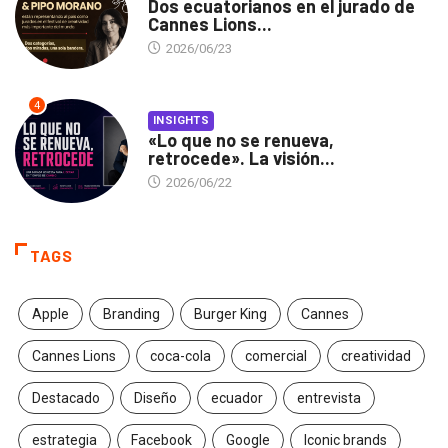
Dos ecuatorianos en el jurado de
Cannes Lions...
2026/06/23
4
INSIGHTS
«Lo que no se renueva,
retrocede». La visión...
2026/06/22
TAGS
Apple
Branding
Burger King
Cannes
Cannes Lions
coca-cola
comercial
creatividad
Destacado
Diseño
ecuador
entrevista
estrategia
Facebook
Google
Iconic brands