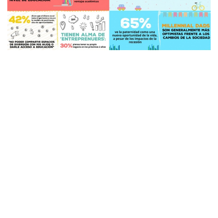
Aquí presentamos algunas conclusiones clave sobre los padres
millennials
en América Latina:
MAMÁS
Esta es la generación de madres latinas con el mayor nivel
de educación: el 77% de las mismas afirma contar con
mayores ventajas académicas.
Tienen un espíritu emprendedor: el 30% de las mismas
tiene pensado comenzar su propio negocio dentro de los
próximos dos años.
El 42% afirma que el dinero es un tema de importancia, no
como símbolo de estatus sino por las oportunidades en