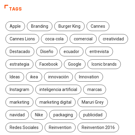
TAGS
Apple
Branding
Burger King
Cannes
Cannes Lions
coca-cola
comercial
creatividad
Destacado
Diseño
ecuador
entrevista
estrategia
Facebook
Google
Iconic brands
Ideas
ikea
innovación
Innovation
Instagram
inteligencia artificial
marcas
marketing
marketing digital
Maruri Grey
navidad
Nike
packaging
publicidad
Redes Sociales
Reinvention
Reinvention 2016