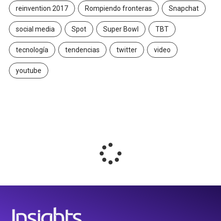
reinvention 2017
Rompiendo fronteras
Snapchat
social media
Spot
Super Bowl
TBT
tecnología
tendencias
twitter
video
youtube