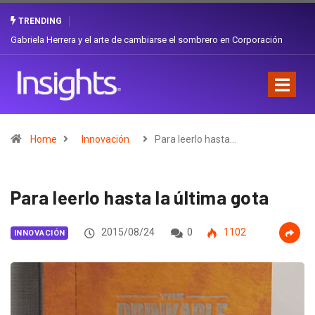
TRENDING
¿Cambiar de agencia mejora una marca? La discusión que atraviesa a
Ecuador
Home
Innovación
Para leerlo hasta…
Para leerlo hasta la última gota
2015/08/24
0
1102
INNOVACIÓN