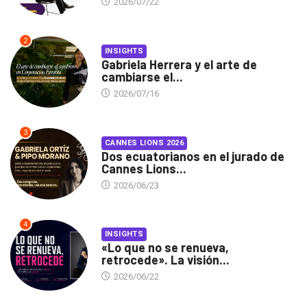
2026/07/22
2
INSIGHTS
Gabriela Herrera y el arte de
cambiarse el...
2026/07/16
3
CANNES LIONS 2026
Dos ecuatorianos en el jurado de
Cannes Lions...
2026/06/23
4
INSIGHTS
«Lo que no se renueva,
retrocede». La visión...
2026/06/22