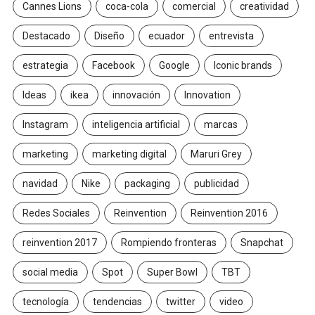
Cannes Lions
coca-cola
comercial
creatividad
Destacado
Diseño
ecuador
entrevista
estrategia
Facebook
Google
Iconic brands
Ideas
ikea
innovación
Innovation
Instagram
inteligencia artificial
marcas
marketing
marketing digital
Maruri Grey
navidad
Nike
packaging
publicidad
Redes Sociales
Reinvention
Reinvention 2016
reinvention 2017
Rompiendo fronteras
Snapchat
social media
Spot
Super Bowl
TBT
tecnología
tendencias
twitter
video