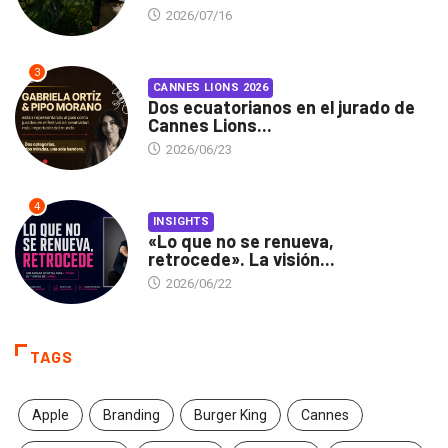
2026/07/16
3
CANNES LIONS 2026
Dos ecuatorianos en el jurado de
Cannes Lions...
2026/06/23
4
INSIGHTS
«Lo que no se renueva,
retrocede». La visión...
2026/06/22
TAGS
Apple
Branding
Burger King
Cannes