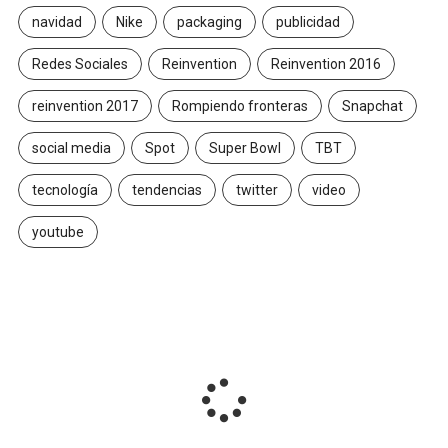
navidad
Nike
packaging
publicidad
Redes Sociales
Reinvention
Reinvention 2016
reinvention 2017
Rompiendo fronteras
Snapchat
social media
Spot
Super Bowl
TBT
tecnología
tendencias
twitter
video
youtube