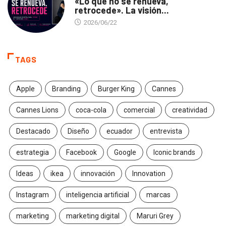
«Lo que no se renueva,
retrocede». La visión...
2026/06/22
TAGS
Apple
Branding
Burger King
Cannes
Cannes Lions
coca-cola
comercial
creatividad
Destacado
Diseño
ecuador
entrevista
estrategia
Facebook
Google
Iconic brands
Ideas
ikea
innovación
Innovation
Instagram
inteligencia artificial
marcas
marketing
marketing digital
Maruri Grey