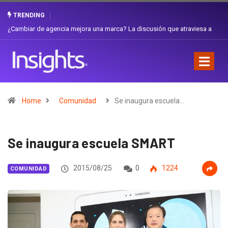
TRENDING
Gabriela Herrera y el arte de cambiarse el sombrero en Corporación
Favorita
Home
Comunidad
Se inaugura escuela…
Se inaugura escuela SMART
2015/08/25
0
1224
COMUNIDAD