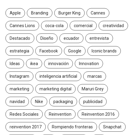
Apple
Branding
Burger King
Cannes
Cannes Lions
coca-cola
comercial
creatividad
Destacado
Diseño
ecuador
entrevista
estrategia
Facebook
Google
Iconic brands
Ideas
ikea
innovación
Innovation
Instagram
inteligencia artificial
marcas
marketing
marketing digital
Maruri Grey
navidad
Nike
packaging
publicidad
Redes Sociales
Reinvention
Reinvention 2016
reinvention 2017
Rompiendo fronteras
Snapchat