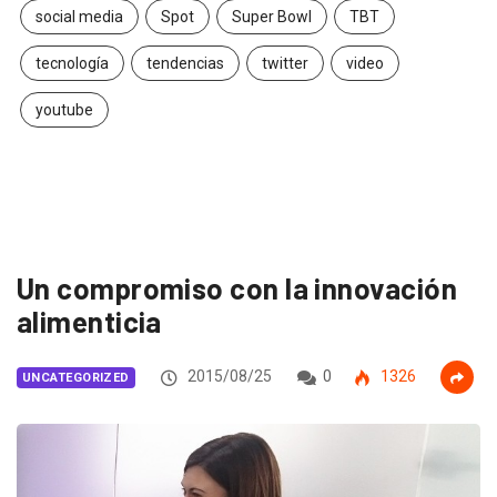
social media
Spot
Super Bowl
TBT
tecnología
tendencias
twitter
video
youtube
Un compromiso con la innovación
alimenticia
2015/08/25
0
1326
UNCATEGORIZED