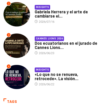
2
INSIGHTS
Gabriela Herrera y el arte de
cambiarse el...
2026/07/16
3
CANNES LIONS 2026
Dos ecuatorianos en el jurado de
Cannes Lions...
2026/06/23
4
INSIGHTS
«Lo que no se renueva,
retrocede». La visión...
2026/06/22
TAGS