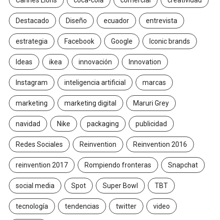
Cannes Lions
coca-cola
comercial
creatividad
Destacado
Diseño
ecuador
entrevista
estrategia
Facebook
Google
Iconic brands
Ideas
ikea
innovación
Innovation
Instagram
inteligencia artificial
marcas
marketing
marketing digital
Maruri Grey
navidad
Nike
packaging
publicidad
Redes Sociales
Reinvention
Reinvention 2016
reinvention 2017
Rompiendo fronteras
Snapchat
social media
Spot
Super Bowl
TBT
tecnología
tendencias
twitter
video