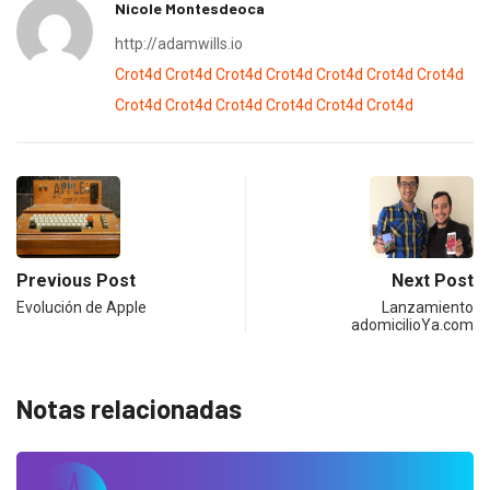
Nicole Montesdeoca
http://adamwills.io
Crot4d
Crot4d
Crot4d
Crot4d
Crot4d
Crot4d
Crot4d
Crot4d
Crot4d
Crot4d
Crot4d
Crot4d
Crot4d
Previous Post
Next Post
Evolución de Apple
Lanzamiento
adomicilioYa.com
Notas relacionadas