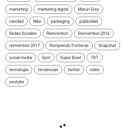
marketing
marketing digital
Maruri Grey
navidad
Nike
packaging
publicidad
Redes Sociales
Reinvention
Reinvention 2016
reinvention 2017
Rompiendo fronteras
Snapchat
social media
Spot
Super Bowl
TBT
tecnología
tendencias
twitter
video
youtube