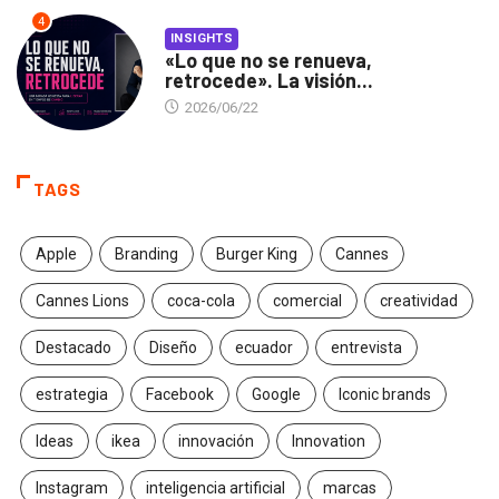
4
INSIGHTS
«Lo que no se renueva,
retrocede». La visión...
2026/06/22
TAGS
Apple
Branding
Burger King
Cannes
Cannes Lions
coca-cola
comercial
creatividad
Destacado
Diseño
ecuador
entrevista
estrategia
Facebook
Google
Iconic brands
Ideas
ikea
innovación
Innovation
Instagram
inteligencia artificial
marcas