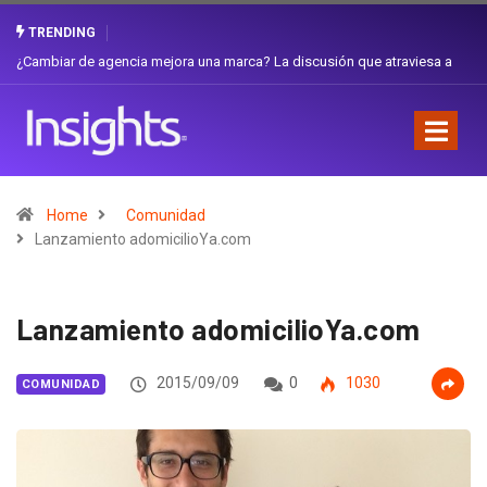
TRENDING
Gabriela Herrera y el arte de cambiarse el sombrero en Corporación
Favorita
Home
Comunidad
Lanzamiento adomicilioYa.com
Lanzamiento adomicilioYa.com
2015/09/09
0
1030
COMUNIDAD