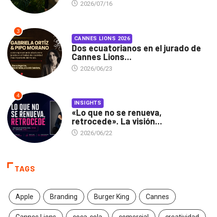
2026/07/16
3
CANNES LIONS 2026
Dos ecuatorianos en el jurado de
Cannes Lions...
2026/06/23
4
INSIGHTS
«Lo que no se renueva,
retrocede». La visión...
2026/06/22
TAGS
Apple
Branding
Burger King
Cannes