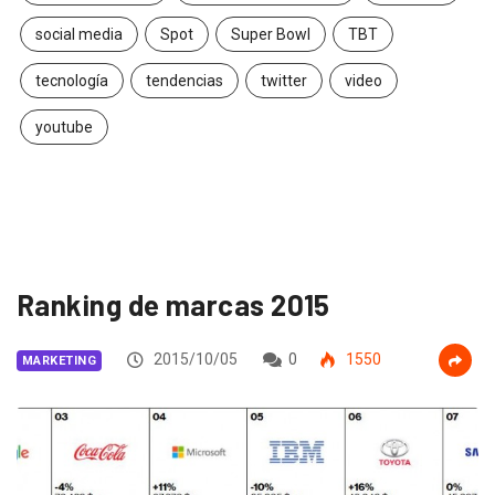
social media
Spot
Super Bowl
TBT
tecnología
tendencias
twitter
video
youtube
Ranking de marcas 2015
2015/10/05
0
1550
MARKETING