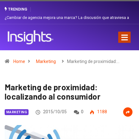
TRENDING
traviesa a
Gabriela Herrera y el arte de cambiarse el sombrero en Corporac
Favorita
Home
Marketing
Marketing de proximidad:…
Marketing de proximidad:
localizando al consumidor
2015/10/05
0
1188
MARKETING