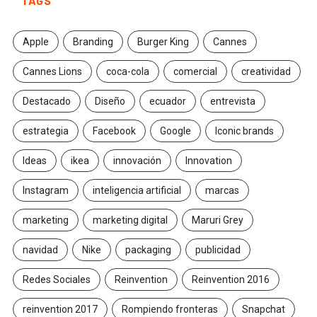
TAGS
Apple
Branding
Burger King
Cannes
Cannes Lions
coca-cola
comercial
creatividad
Destacado
Diseño
ecuador
entrevista
estrategia
Facebook
Google
Iconic brands
Ideas
ikea
innovación
Innovation
Instagram
inteligencia artificial
marcas
marketing
marketing digital
Maruri Grey
navidad
Nike
packaging
publicidad
Redes Sociales
Reinvention
Reinvention 2016
reinvention 2017
Rompiendo fronteras
Snapchat