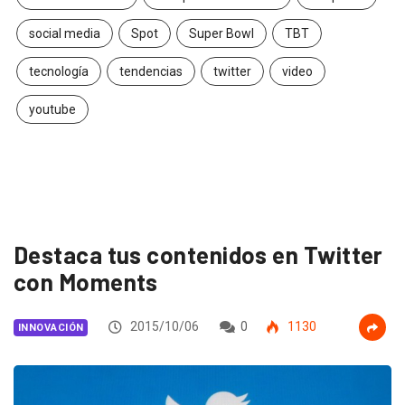
social media
Spot
Super Bowl
TBT
tecnología
tendencias
twitter
video
youtube
Destaca tus contenidos en Twitter
con Moments
2015/10/06
0
1130
INNOVACIÓN