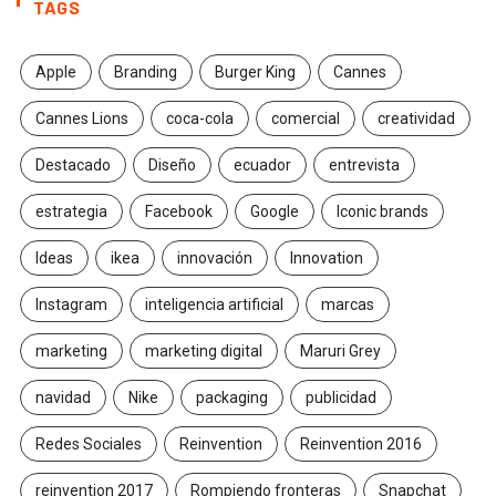
TAGS
Apple
Branding
Burger King
Cannes
Cannes Lions
coca-cola
comercial
creatividad
Destacado
Diseño
ecuador
entrevista
estrategia
Facebook
Google
Iconic brands
Ideas
ikea
innovación
Innovation
Instagram
inteligencia artificial
marcas
marketing
marketing digital
Maruri Grey
navidad
Nike
packaging
publicidad
Redes Sociales
Reinvention
Reinvention 2016
reinvention 2017
Rompiendo fronteras
Snapchat