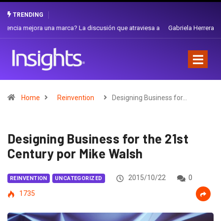
TRENDING
Gabriela Herrera y el arte de cambiarse el sombrero en Corporación
Favorita
Home
Reinvention
Designing Business for…
Designing Business for the 21st
Century por Mike Walsh
2015/10/22
0
REINVENTION
UNCATEGORIZED
1735