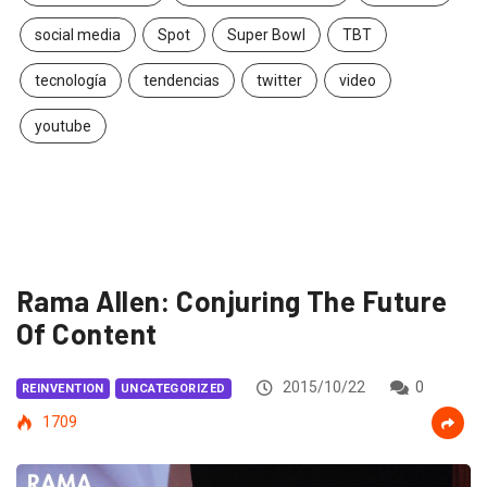
social media
Spot
Super Bowl
TBT
tecnología
tendencias
twitter
video
youtube
Rama Allen: Conjuring The Future
Of Content
2015/10/22
0
REINVENTION
UNCATEGORIZED
1709