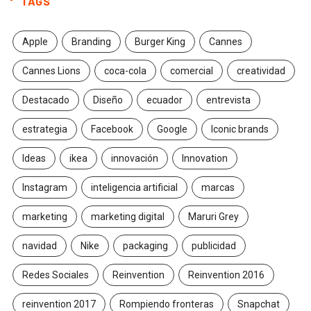
TAGS
Apple
Branding
Burger King
Cannes
Cannes Lions
coca-cola
comercial
creatividad
Destacado
Diseño
ecuador
entrevista
estrategia
Facebook
Google
Iconic brands
Ideas
ikea
innovación
Innovation
Instagram
inteligencia artificial
marcas
marketing
marketing digital
Maruri Grey
navidad
Nike
packaging
publicidad
Redes Sociales
Reinvention
Reinvention 2016
reinvention 2017
Rompiendo fronteras
Snapchat