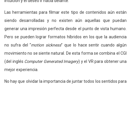
intuición y el deseo ir hacia delante.
Las herramientas para filmar este tipo de contenidos aún están
siendo desarrolladas y no existen aún aquellas que puedan
generar una impresión perfecta desde el punto de vista humano.
Pero se pueden lograr formatos híbridos en los que la audiencia
no sufra del “
motion sickness
” que lo hace sentir cuando algún
movimiento no se siente natural. De esta forma se combina el CGI
(del inglés
Computer Generated Imagery
) y el VR para obtener una
mejor experiencia.
No hay que olvidar la importancia de juntar todos los sentidos para
conseguir crear mayor realismo. Por esto el sonido es todo,
porque ayuda a envolver mucho más a la audiencia con el nuevo
mundo en el que está sumergido.
Uno de los trabajos más recientes de Rama Allen es un vídeo
interactivo que hizo para Gatorade, lo pueden ver a continuación: