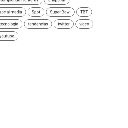
Rompiendo fronteras
Snapchat
social media
Spot
Super Bowl
TBT
tecnología
tendencias
twitter
video
youtube