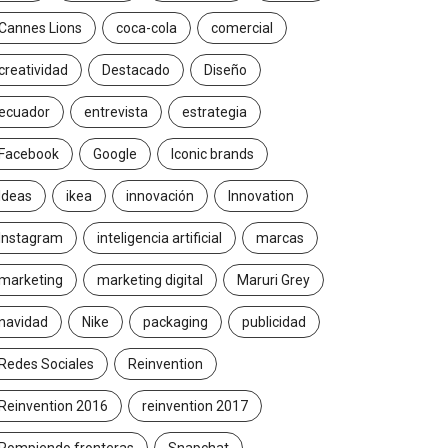
Cannes Lions
coca-cola
comercial
creatividad
Destacado
Diseño
ecuador
entrevista
estrategia
Facebook
Google
Iconic brands
Ideas
ikea
innovación
Innovation
Instagram
inteligencia artificial
marcas
marketing
marketing digital
Maruri Grey
navidad
Nike
packaging
publicidad
Redes Sociales
Reinvention
Reinvention 2016
reinvention 2017