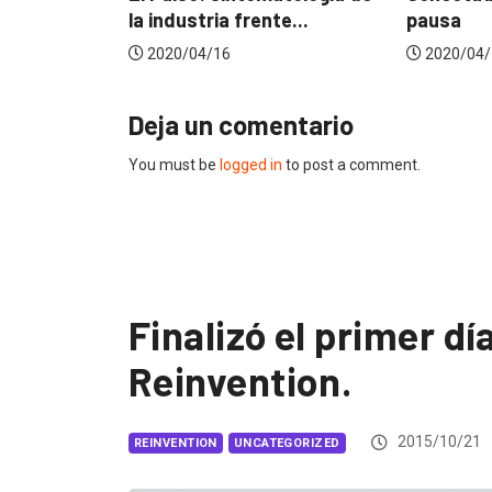
ente...
pausa
home o
2020/04/14
2020/
Deja un comentario
You must be
logged in
to post a comment.
Finalizó el primer d
Reinvention.
2015/10/21
REINVENTION
UNCATEGORIZED