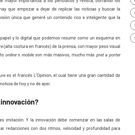
e mayor importancia a los periódicos y revista, borrando los
hay que empezar a dejar de replicar las noticias y buscar la
sión única que generé un contenido rico e inteligente que la
l papel y lo digital que podemos resumir como un esquema en
re
(alta costura en francés) de la prensa, con mayor peso visual
ato
online
o
mobile
son más masivos, mucho más
pret a porter
ure
es el francés L’Opinion, el cual tiene una gran cantidad de
noticia de hoy y no de ayer.
 innovación?
 es imitación. Y la innovación debe comenzar en las salas de
r redacciones con dos ritmos, velocidad y profundidad para