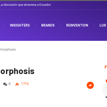
l sombrero en Corporación Favorita
INSIGHTERS
BRANDS
REINVENTION
LUX
amorphosis
orphosis
0
1715