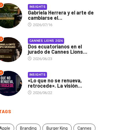
2
INSIGHTS
Gabriela Herrera y el arte de
cambiarse el...
2026/07/16
3
CANNES LIONS 2026
Dos ecuatorianos en el
jurado de Cannes Lions...
2026/06/23
4
INSIGHTS
«Lo que no se renueva,
retrocede». La visión...
2026/06/22
TAGS
Apple
Branding
Burger King
Cannes