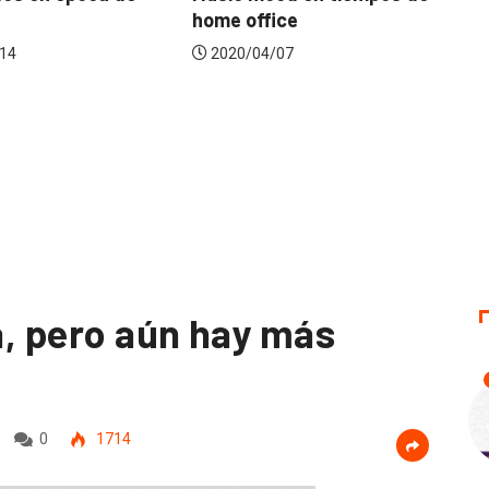
ffice
la industria frente...
04/07
2020/04/16
ía, pero aún hay más
0
1714