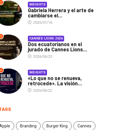
2
INSIGHTS
Gabriela Herrera y el arte de
cambiarse el...
2026/07/16
3
CANNES LIONS 2026
Dos ecuatorianos en el
jurado de Cannes Lions...
2026/06/23
4
INSIGHTS
«Lo que no se renueva,
retrocede». La visión...
2026/06/22
TAGS
Apple
Branding
Burger King
Cannes