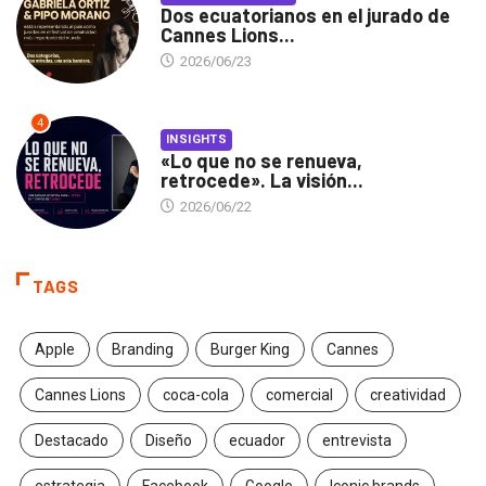
Dos ecuatorianos en el jurado de
Cannes Lions...
2026/06/23
4
INSIGHTS
«Lo que no se renueva,
retrocede». La visión...
2026/06/22
TAGS
Apple
Branding
Burger King
Cannes
Cannes Lions
coca-cola
comercial
creatividad
Destacado
Diseño
ecuador
entrevista
estrategia
Facebook
Google
Iconic brands