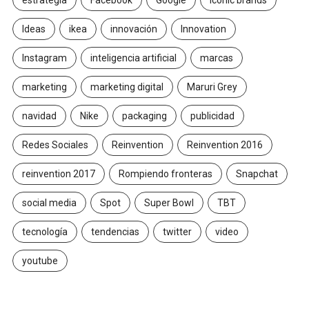
Ideas
ikea
innovación
Innovation
Instagram
inteligencia artificial
marcas
marketing
marketing digital
Maruri Grey
navidad
Nike
packaging
publicidad
Redes Sociales
Reinvention
Reinvention 2016
reinvention 2017
Rompiendo fronteras
Snapchat
social media
Spot
Super Bowl
TBT
tecnología
tendencias
twitter
video
youtube