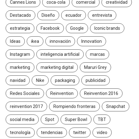
Cannes Lions
coca-cola
comercial
creatividad
Destacado
Diseño
ecuador
entrevista
estrategia
Facebook
Google
Iconic brands
Ideas
ikea
innovación
Innovation
Instagram
inteligencia artificial
marcas
marketing
marketing digital
Maruri Grey
navidad
Nike
packaging
publicidad
Redes Sociales
Reinvention
Reinvention 2016
reinvention 2017
Rompiendo fronteras
Snapchat
social media
Spot
Super Bowl
TBT
tecnología
tendencias
twitter
video