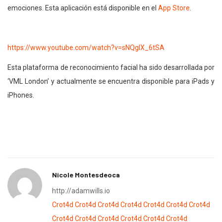
emociones. Esta aplicación está disponible en el
App Store
.
https://www.youtube.com/watch?v=sNQglX_6tSA
Esta plataforma de reconocimiento facial ha sido desarrollada por
‘VML London’ y actualmente se encuentra disponible para iPads y
iPhones.
Nicole Montesdeoca
http://adamwills.io
Crot4d
Crot4d
Crot4d
Crot4d
Crot4d
Crot4d
Crot4d
Crot4d
Crot4d
Crot4d
Crot4d
Crot4d
Crot4d