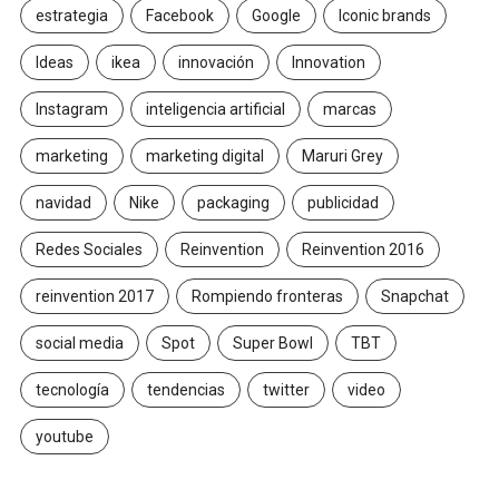
estrategia
Facebook
Google
Iconic brands
Ideas
ikea
innovación
Innovation
Instagram
inteligencia artificial
marcas
marketing
marketing digital
Maruri Grey
navidad
Nike
packaging
publicidad
Redes Sociales
Reinvention
Reinvention 2016
reinvention 2017
Rompiendo fronteras
Snapchat
social media
Spot
Super Bowl
TBT
tecnología
tendencias
twitter
video
youtube