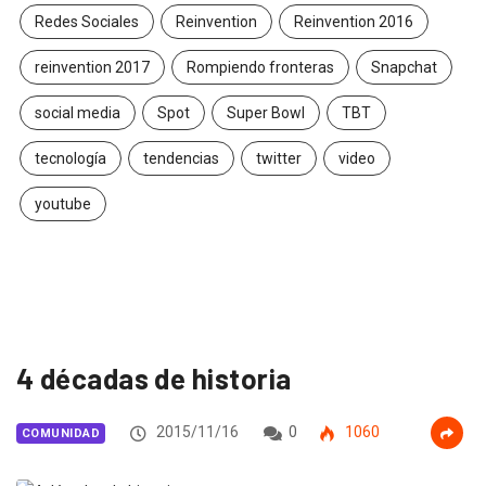
Redes Sociales
Reinvention
Reinvention 2016
reinvention 2017
Rompiendo fronteras
Snapchat
social media
Spot
Super Bowl
TBT
tecnología
tendencias
twitter
video
youtube
4 décadas de historia
2015/11/16
0
1060
COMUNIDAD