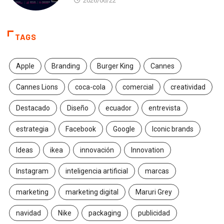
2026/06/22
TAGS
Apple
Branding
Burger King
Cannes
Cannes Lions
coca-cola
comercial
creatividad
Destacado
Diseño
ecuador
entrevista
estrategia
Facebook
Google
Iconic brands
Ideas
ikea
innovación
Innovation
Instagram
inteligencia artificial
marcas
marketing
marketing digital
Maruri Grey
navidad
Nike
packaging
publicidad