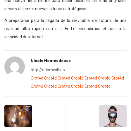
una nueva herramienta para hacer posibles las más originales
ideas y alcanzar nuevas alturas estratégicas.
A prepararse para la llegada de lo inevitable, del futuro, de una
realidad ultra rápida con el Li-Fi. Le encendimos el foco a la
velocidad de internet.
Nicole Montesdeoca
http://adamwills.io
Crot4d
Crot4d
Crot4d
Crot4d
Crot4d
Crot4d
Crot4d
Crot4d
Crot4d
Crot4d
Crot4d
Crot4d
Crot4d