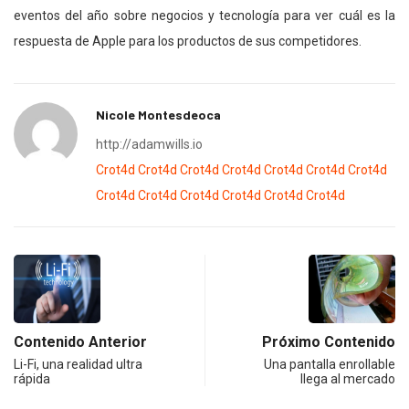
eventos del año sobre negocios y tecnología para ver cuál es la
respuesta de Apple para los productos de sus competidores.
Nicole Montesdeoca
http://adamwills.io
Crot4d
Crot4d
Crot4d
Crot4d
Crot4d
Crot4d
Crot4d
Crot4d
Crot4d
Crot4d
Crot4d
Crot4d
Crot4d
Contenido Anterior
Próximo Contenido
Li-Fi, una realidad ultra
Una pantalla enrollable
rápida
llega al mercado