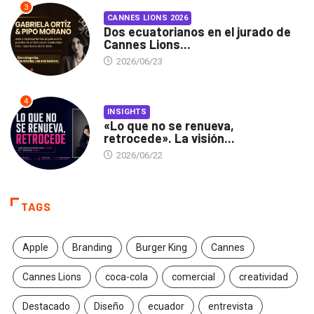
3
CANNES LIONS 2026
Dos ecuatorianos en el jurado de
Cannes Lions...
2026/06/23
4
INSIGHTS
«Lo que no se renueva,
retrocede». La visión...
2026/06/22
TAGS
Apple
Branding
Burger King
Cannes
Cannes Lions
coca-cola
comercial
creatividad
Destacado
Diseño
ecuador
entrevista