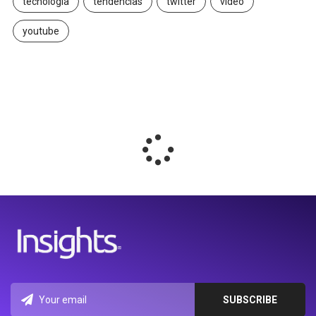
tecnología
tendencias
twitter
video
youtube