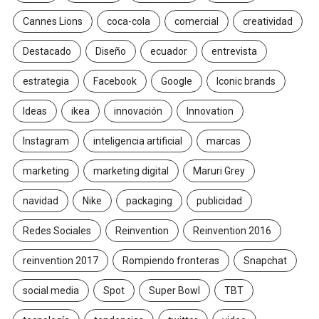
Cannes Lions
coca-cola
comercial
creatividad
Destacado
Diseño
ecuador
entrevista
estrategia
Facebook
Google
Iconic brands
Ideas
ikea
innovación
Innovation
Instagram
inteligencia artificial
marcas
marketing
marketing digital
Maruri Grey
navidad
Nike
packaging
publicidad
Redes Sociales
Reinvention
Reinvention 2016
reinvention 2017
Rompiendo fronteras
Snapchat
social media
Spot
Super Bowl
TBT