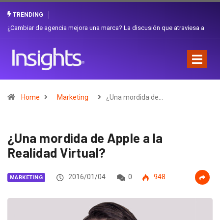
TRENDING
Gabriela Herrera y el arte de cambiarse el sombrero en Corporación
Favorita
Home
Marketing
¿Una mordida de…
¿Una mordida de Apple a la
Realidad Virtual?
2016/01/04
0
948
MARKETING