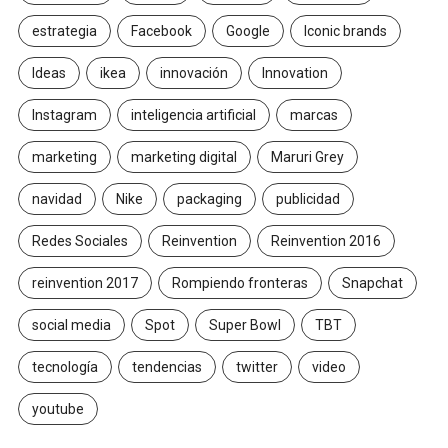
estrategia
Facebook
Google
Iconic brands
Ideas
ikea
innovación
Innovation
Instagram
inteligencia artificial
marcas
marketing
marketing digital
Maruri Grey
navidad
Nike
packaging
publicidad
Redes Sociales
Reinvention
Reinvention 2016
reinvention 2017
Rompiendo fronteras
Snapchat
social media
Spot
Super Bowl
TBT
tecnología
tendencias
twitter
video
youtube