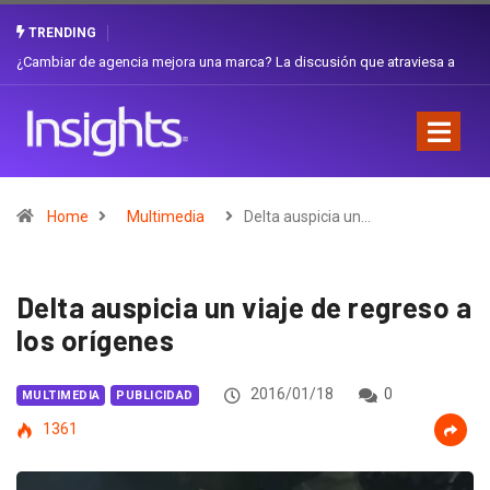
TRENDING
Gabriela Herrera y el arte de cambiarse el sombrero en Corporación
Favorita
Home
Multimedia
Delta auspicia un…
Delta auspicia un viaje de regreso a
los orígenes
2016/01/18
0
MULTIMEDIA
PUBLICIDAD
1361