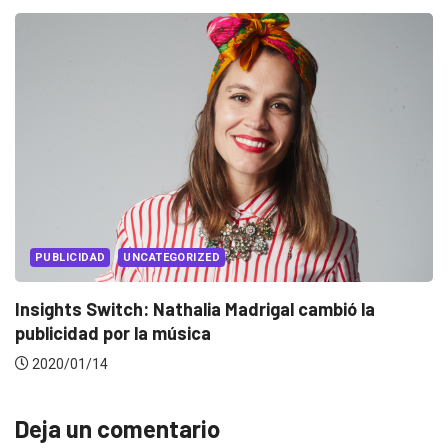
TEGORIZED
EVENTOS
LUX AW
Nathalia Madrigal cambió la
Conoce a los ga
a música
2019/12/04
Deja un comentario