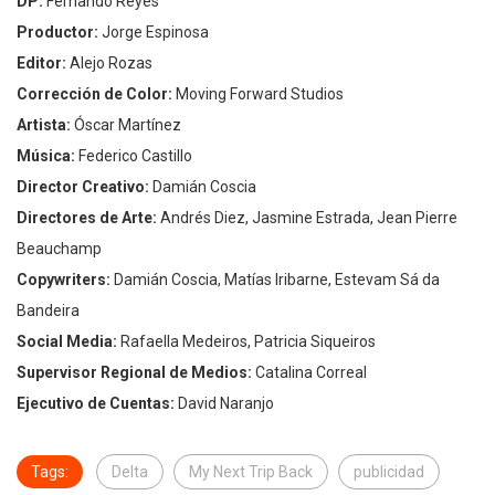
DP:
Fernando Reyes
Productor:
Jorge Espinosa
Editor:
Alejo Rozas
Corrección de Color:
Moving Forward Studios
Artista:
Óscar Martínez
Música:
Federico Castillo
Director Creativo:
Damián Coscia
Directores de Arte:
Andrés Diez, Jasmine Estrada, Jean Pierre
Beauchamp
Copywriters:
Damián Coscia, Matías Iribarne, Estevam Sá da
Bandeira
Social Media:
Rafaella Medeiros, Patricia Siqueiros
Supervisor Regional de Medios:
Catalina Correal
Ejecutivo de Cuentas:
David Naranjo
Tags:
Delta
My Next Trip Back
publicidad