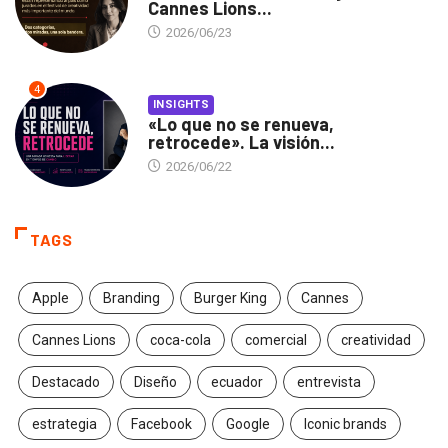
Cannes Lions...
2026/06/23
4
INSIGHTS
«Lo que no se renueva,
retrocede». La visión...
2026/06/22
TAGS
Apple
Branding
Burger King
Cannes
Cannes Lions
coca-cola
comercial
creatividad
Destacado
Diseño
ecuador
entrevista
estrategia
Facebook
Google
Iconic brands