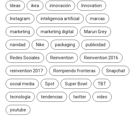
Ideas
ikea
innovación
Innovation
Instagram
inteligencia artificial
marcas
marketing
marketing digital
Maruri Grey
navidad
Nike
packaging
publicidad
Redes Sociales
Reinvention
Reinvention 2016
reinvention 2017
Rompiendo fronteras
Snapchat
social media
Spot
Super Bowl
TBT
tecnología
tendencias
twitter
video
youtube