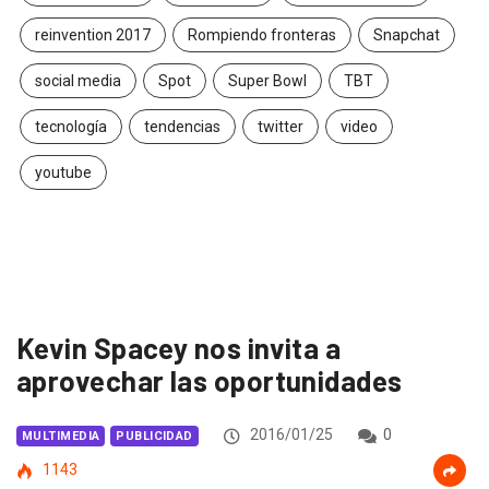
reinvention 2017
Rompiendo fronteras
Snapchat
social media
Spot
Super Bowl
TBT
tecnología
tendencias
twitter
video
youtube
Kevin Spacey nos invita a
aprovechar las oportunidades
2016/01/25
0
MULTIMEDIA
PUBLICIDAD
1143