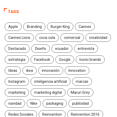
TAGS
Apple
Branding
Burger King
Cannes
Cannes Lions
coca-cola
comercial
creatividad
Destacado
Diseño
ecuador
entrevista
estrategia
Facebook
Google
Iconic brands
Ideas
ikea
innovación
Innovation
Instagram
inteligencia artificial
marcas
marketing
marketing digital
Maruri Grey
navidad
Nike
packaging
publicidad
Redes Sociales
Reinvention
Reinvention 2016