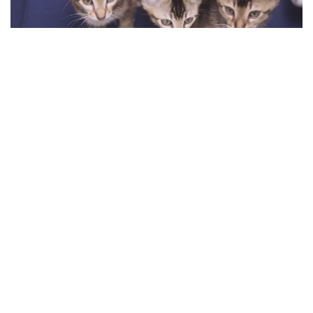
MULTIMEDIA
PUBLICIDAD
Con humor, este spot nos habla sobre...
2016/03/07
Leave a Reply
You must be
logged in
to post a comment.
RECENT
POPULAR
COMMENTS
1
INSIGHTS
¿Cambiar de agencia mejora una
marca? La discusión...