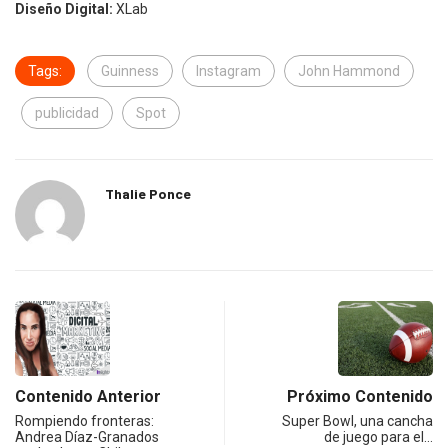
Diseño Digital:
XLab
Tags:
Guinness
Instagram
John Hammond
publicidad
Spot
Thalie Ponce
Contenido Anterior
Próximo Contenido
Rompiendo fronteras:
Super Bowl, una cancha
Andrea Díaz-Granados
de juego para el…