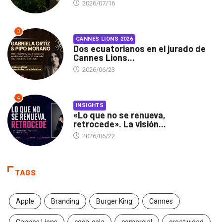
2026/07/16
3
CANNES LIONS 2026
Dos ecuatorianos en el jurado de
Cannes Lions...
2026/06/23
4
INSIGHTS
«Lo que no se renueva,
retrocede». La visión...
2026/06/22
TAGS
Apple
Branding
Burger King
Cannes
Cannes Lions
coca-cola
comercial
creatividad