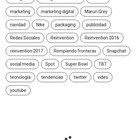
marketing
marketing digital
Maruri Grey
navidad
Nike
packaging
publicidad
Redes Sociales
Reinvention
Reinvention 2016
reinvention 2017
Rompiendo fronteras
Snapchat
social media
Spot
Super Bowl
TBT
tecnología
tendencias
twitter
video
youtube