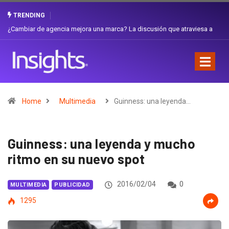
TRENDING
Gabriela Herrera y el arte de cambiarse el sombrero en Corporación
Favorita
Home
Multimedia
Guinness: una leyenda…
Guinness: una leyenda y mucho
ritmo en su nuevo spot
2016/02/04
0
MULTIMEDIA
PUBLICIDAD
1295