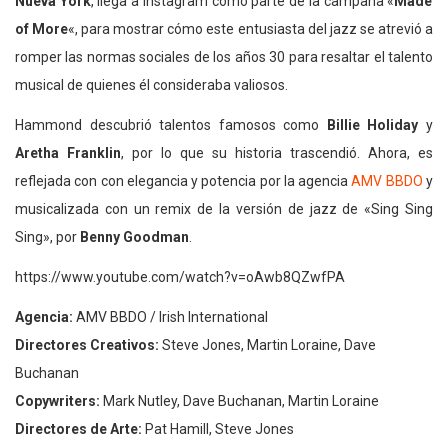
Nueva York
, llega a Instagram como parte de la campaña «
Made
of More
«, para mostrar cómo este entusiasta del jazz se atrevió a
romper las normas sociales de los años 30 para resaltar el talento
musical de quienes él consideraba valiosos.
Hammond descubrió talentos famosos como
Billie Holiday
y
Aretha Franklin
, por lo que su historia trascendió. Ahora, es
reflejada con con elegancia y potencia por la agencia
AMV BBDO
y
musicalizada con un remix de la versión de jazz de «Sing Sing
Sing», por
Benny Goodman
.
https://www.youtube.com/watch?v=oAwb8QZwfPA
Agencia:
AMV BBDO / Irish International
Directores Creativos:
Steve Jones, Martin Loraine, Dave
Buchanan
Copywriters:
Mark Nutley, Dave Buchanan, Martin Loraine
Directores de Arte:
Pat Hamill, Steve Jones