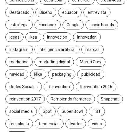
Destacado
Diseño
ecuador
entrevista
estrategia
Facebook
Google
Iconic brands
Ideas
ikea
innovación
Innovation
Instagram
inteligencia artificial
marcas
marketing
marketing digital
Maruri Grey
navidad
Nike
packaging
publicidad
Redes Sociales
Reinvention
Reinvention 2016
reinvention 2017
Rompiendo fronteras
Snapchat
social media
Spot
Super Bowl
TBT
tecnología
tendencias
twitter
video