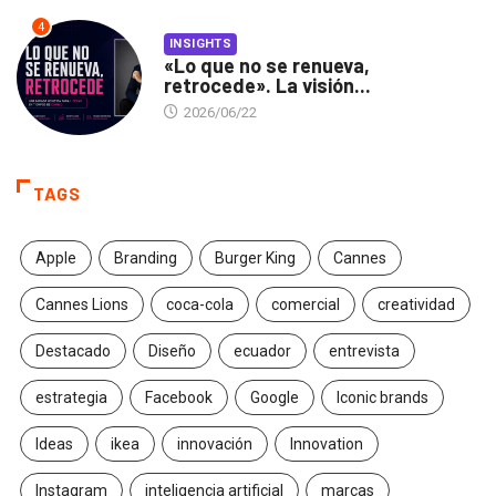
4
INSIGHTS
«Lo que no se renueva,
retrocede». La visión...
2026/06/22
TAGS
Apple
Branding
Burger King
Cannes
Cannes Lions
coca-cola
comercial
creatividad
Destacado
Diseño
ecuador
entrevista
estrategia
Facebook
Google
Iconic brands
Ideas
ikea
innovación
Innovation
Instagram
inteligencia artificial
marcas