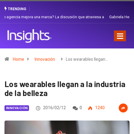
TRENDING
Gabriela Herrera y el arte de cambiarse el sombrero en Corporación
Favorita
Home
Innovación
Los wearables llegan…
Los wearables llegan a la industria
de la belleza
2016/02/12
0
1240
INNOVACIÓN