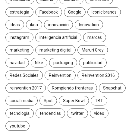
estrategia
Facebook
Google
Iconic brands
Ideas
ikea
innovación
Innovation
Instagram
inteligencia artificial
marcas
marketing
marketing digital
Maruri Grey
navidad
Nike
packaging
publicidad
Redes Sociales
Reinvention
Reinvention 2016
reinvention 2017
Rompiendo fronteras
Snapchat
social media
Spot
Super Bowl
TBT
tecnología
tendencias
twitter
video
youtube