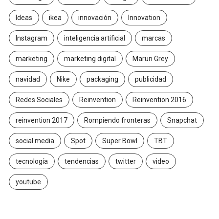
Ideas
ikea
innovación
Innovation
Instagram
inteligencia artificial
marcas
marketing
marketing digital
Maruri Grey
navidad
Nike
packaging
publicidad
Redes Sociales
Reinvention
Reinvention 2016
reinvention 2017
Rompiendo fronteras
Snapchat
social media
Spot
Super Bowl
TBT
tecnología
tendencias
twitter
video
youtube