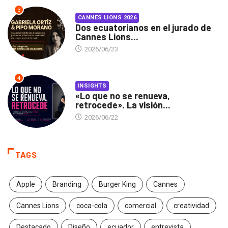
3
CANNES LIONS 2026
Dos ecuatorianos en el jurado de
Cannes Lions...
2026/06/23
4
INSIGHTS
«Lo que no se renueva,
retrocede». La visión...
2026/06/22
TAGS
Apple
Branding
Burger King
Cannes
Cannes Lions
coca-cola
comercial
creatividad
Destacado
Diseño
ecuador
entrevista