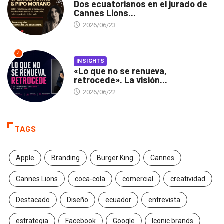
Dos ecuatorianos en el jurado de
Cannes Lions...
2026/06/23
4
INSIGHTS
«Lo que no se renueva,
retrocede». La visión...
2026/06/22
TAGS
Apple
Branding
Burger King
Cannes
Cannes Lions
coca-cola
comercial
creatividad
Destacado
Diseño
ecuador
entrevista
estrategia
Facebook
Google
Iconic brands