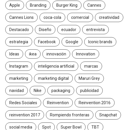
Apple
Branding
Burger King
Cannes
Cannes Lions
coca-cola
comercial
creatividad
Destacado
Diseño
ecuador
entrevista
estrategia
Facebook
Google
Iconic brands
Ideas
ikea
innovación
Innovation
Instagram
inteligencia artificial
marcas
marketing
marketing digital
Maruri Grey
navidad
Nike
packaging
publicidad
Redes Sociales
Reinvention
Reinvention 2016
reinvention 2017
Rompiendo fronteras
Snapchat
social media
Spot
Super Bowl
TBT