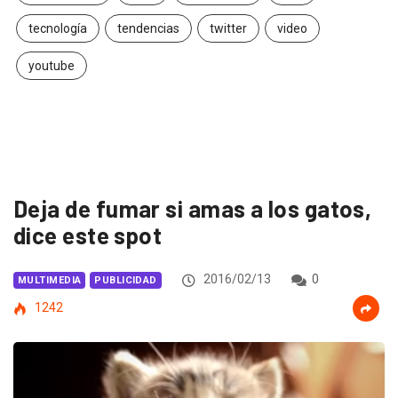
tecnología
tendencias
twitter
video
youtube
Deja de fumar si amas a los gatos,
dice este spot
2016/02/13
0
MULTIMEDIA
PUBLICIDAD
1242