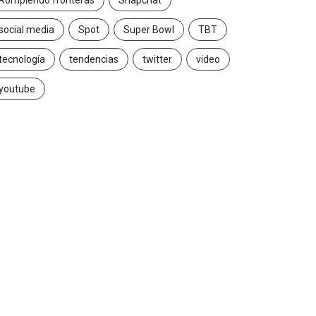
Rompiendo fronteras
Snapchat
social media
Spot
Super Bowl
TBT
tecnología
tendencias
twitter
video
youtube