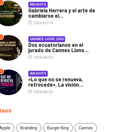
2
INSIGHTS
Gabriela Herrera y el arte de
cambiarse el...
2026/07/16
3
CANNES LIONS 2026
Dos ecuatorianos en el
jurado de Cannes Lions...
2026/06/23
4
INSIGHTS
«Lo que no se renueva,
retrocede». La visión...
2026/06/22
TAGS
Apple
Branding
Burger King
Cannes