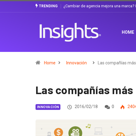
Gabriela Herrera y el arte de cambiarse e
TRENDING
HOME
Home
Innovación
Las compañías má
Las compañías más 
2016/02/18
0
240
INNOVACIÓN