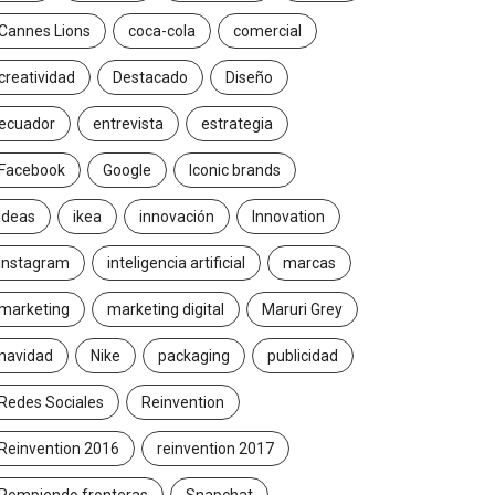
Cannes Lions
coca-cola
comercial
creatividad
Destacado
Diseño
ecuador
entrevista
estrategia
Facebook
Google
Iconic brands
Ideas
ikea
innovación
Innovation
Instagram
inteligencia artificial
marcas
marketing
marketing digital
Maruri Grey
navidad
Nike
packaging
publicidad
Redes Sociales
Reinvention
Reinvention 2016
reinvention 2017