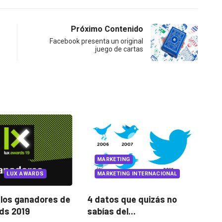
Próximo Contenido
Facebook presenta un original
juego de cartas
VIRTUAL LUX
NG
G INTERNACIONAL
Baby’s PAAP, un
lanzamiento de producto
que quizás no
Co
lleno...
...
Lu