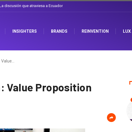
l sombrero en Corporación Favorita
INSIGHTERS
BRANDS
REINVENTION
LUX
: Value…
: Value Proposition