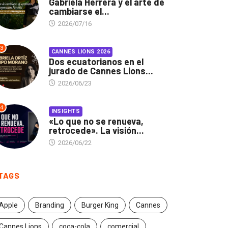
Gabriela Herrera y el arte de
cambiarse el...
2026/07/16
3
CANNES LIONS 2026
Dos ecuatorianos en el
jurado de Cannes Lions...
2026/06/23
4
INSIGHTS
«Lo que no se renueva,
retrocede». La visión...
2026/06/22
TAGS
Apple
Branding
Burger King
Cannes
Cannes Lions
coca-cola
comercial