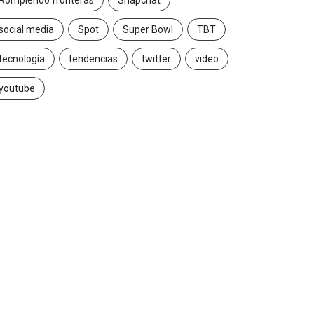
Rompiendo fronteras
Snapchat
social media
Spot
Super Bowl
TBT
tecnología
tendencias
twitter
video
youtube