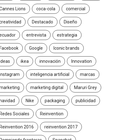
Cannes Lions
coca-cola
comercial
creatividad
Destacado
Diseño
ecuador
entrevista
estrategia
Facebook
Google
Iconic brands
Ideas
ikea
innovación
Innovation
Instagram
inteligencia artificial
marcas
marketing
marketing digital
Maruri Grey
navidad
Nike
packaging
publicidad
Redes Sociales
Reinvention
Reinvention 2016
reinvention 2017