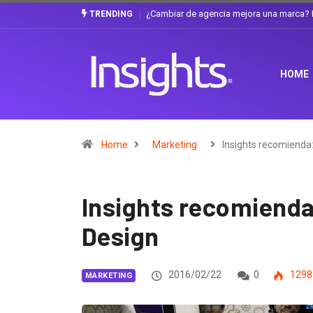
Gabriela Herrera y el arte de cambiarse e
TRENDING
HOME
Home
Marketing
Insights recomienda
Insights recomienda
Design
2016/02/22
0
1298
MARKETING