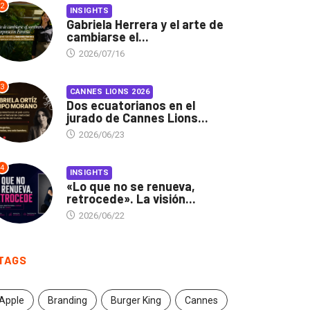
2
INSIGHTS
Gabriela Herrera y el arte de
cambiarse el...
2026/07/16
3
CANNES LIONS 2026
Dos ecuatorianos en el
jurado de Cannes Lions...
2026/06/23
4
INSIGHTS
«Lo que no se renueva,
retrocede». La visión...
2026/06/22
TAGS
Apple
Branding
Burger King
Cannes