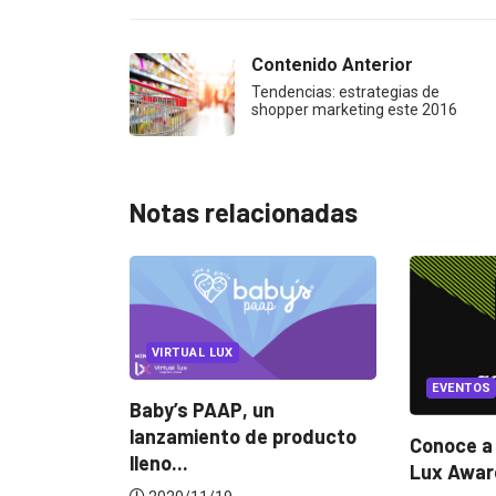
Contenido Anterior
Tendencias: estrategias de
shopper marketing este 2016
Notas relacionadas
MARKETI
MARKETIN
EVENTOS
LUX AWARDS
producto
4 datos 
Conoce a los ganadores de
sabías del
Lux Awards 2019