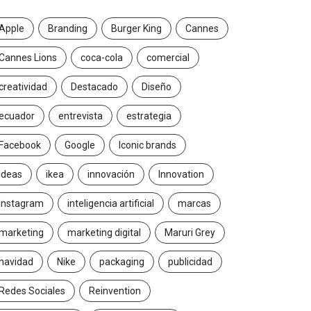
Apple
Branding
Burger King
Cannes
Cannes Lions
coca-cola
comercial
creatividad
Destacado
Diseño
ecuador
entrevista
estrategia
Facebook
Google
Iconic brands
Ideas
ikea
innovación
Innovation
Instagram
inteligencia artificial
marcas
marketing
marketing digital
Maruri Grey
navidad
Nike
packaging
publicidad
Redes Sociales
Reinvention