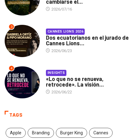
cambiarse el...
2026/07/16
3
CANNES LIONS 2026
Dos ecuatorianos en el jurado de
Cannes Lions...
2026/06/23
4
INSIGHTS
«Lo que no se renueva,
retrocede». La visión...
2026/06/22
TAGS
Apple
Branding
Burger King
Cannes