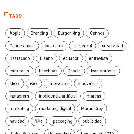
TAGS
Apple
Branding
Burger King
Cannes
Cannes Lions
coca-cola
comercial
creatividad
Destacado
Diseño
ecuador
entrevista
estrategia
Facebook
Google
Iconic brands
Ideas
ikea
innovación
Innovation
Instagram
inteligencia artificial
marcas
marketing
marketing digital
Maruri Grey
navidad
Nike
packaging
publicidad
Redes Sociales
Reinvention
Reinvention 2016