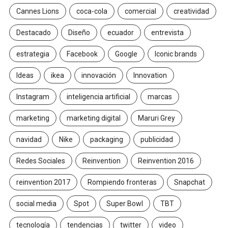
Cannes Lions
coca-cola
comercial
creatividad
Destacado
Diseño
ecuador
entrevista
estrategia
Facebook
Google
Iconic brands
Ideas
ikea
innovación
Innovation
Instagram
inteligencia artificial
marcas
marketing
marketing digital
Maruri Grey
navidad
Nike
packaging
publicidad
Redes Sociales
Reinvention
Reinvention 2016
reinvention 2017
Rompiendo fronteras
Snapchat
social media
Spot
Super Bowl
TBT
tecnología
tendencias
twitter
video