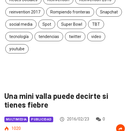
reinvention 2017
Rompiendo fronteras
Snapchat
social media
Spot
Super Bowl
TBT
tecnología
tendencias
twitter
video
youtube
Una mini valla puede decirte si
tienes fiebre
2016/02/23
0
MULTIMEDIA
PUBLICIDAD
1020