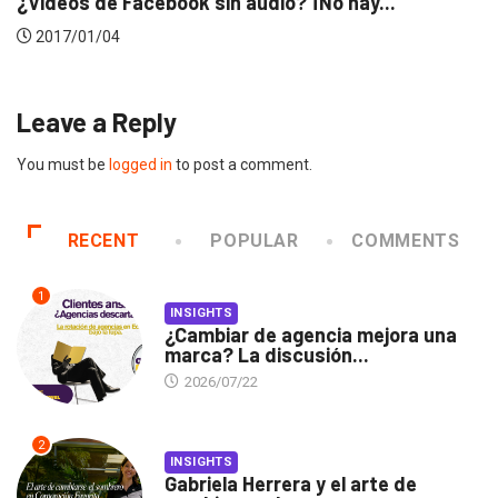
Las realidades del actual panorama de los...
2016/09/21
Leave a Reply
You must be
logged in
to post a comment.
RECENT
POPULAR
COMMENTS
1
INSIGHTS
¿Cambiar de agencia mejora una
marca? La discusión...
2026/07/22
2
INSIGHTS
Gabriela Herrera y el arte de