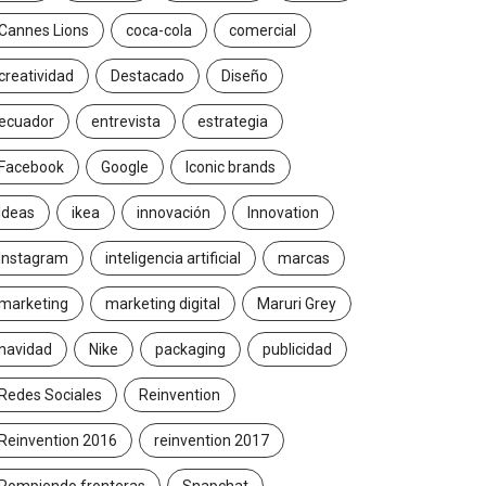
Cannes Lions
coca-cola
comercial
creatividad
Destacado
Diseño
ecuador
entrevista
estrategia
Facebook
Google
Iconic brands
Ideas
ikea
innovación
Innovation
Instagram
inteligencia artificial
marcas
marketing
marketing digital
Maruri Grey
navidad
Nike
packaging
publicidad
Redes Sociales
Reinvention
Reinvention 2016
reinvention 2017