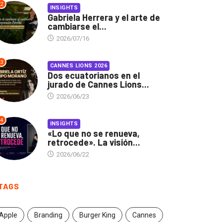
2
INSIGHTS
Gabriela Herrera y el arte de
cambiarse el...
2026/07/16
3
CANNES LIONS 2026
Dos ecuatorianos en el
jurado de Cannes Lions...
2026/06/23
4
INSIGHTS
«Lo que no se renueva,
retrocede». La visión...
2026/06/22
TAGS
Apple
Branding
Burger King
Cannes