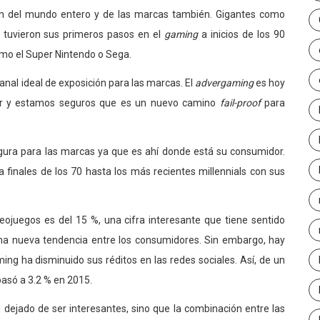
ción del mundo entero y de las marcas también. Gigantes como
a tuvieron sus primeros pasos en el
gaming
a inicios de los 90
mo el Super Nintendo o Sega.
anal ideal de exposición para las marcas. El
advergaming
es hoy
ar y estamos seguros que es un nuevo camino
fail-proof
para
ura para las marcas ya que es ahí donde está su consumidor.
 finales de los 70 hasta los más recientes millennials con sus
deojuegos es del 15 %, una cifra interesante que tiene sentido
na nueva tendencia entre los consumidores. Sin embargo, hay
ng ha disminuido sus réditos en las redes sociales. Así, de un
 pasó a 3.2 % en 2015.
n dejado de ser interesantes, sino que la combinación entre las