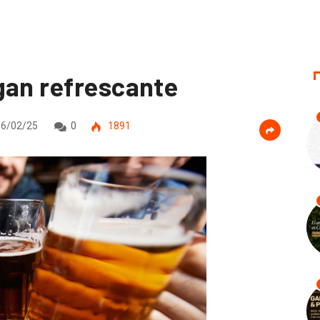
gan refrescante
6/02/25
0
1891