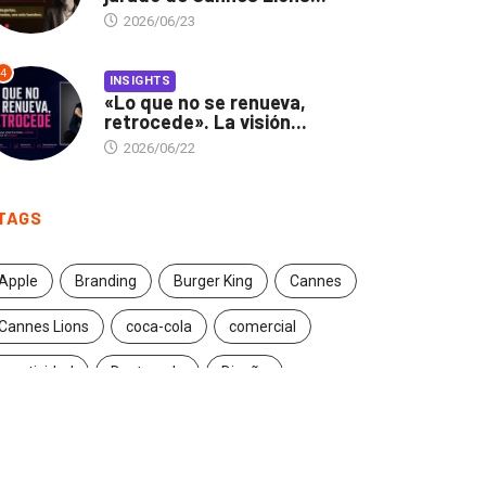
2026/06/23
4
INSIGHTS
«Lo que no se renueva,
retrocede». La visión...
2026/06/22
TAGS
Apple
Branding
Burger King
Cannes
Cannes Lions
coca-cola
comercial
creatividad
Destacado
Diseño
ecuador
entrevista
estrategia
Facebook
Google
Iconic brands