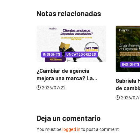
Notas relacionadas
ATEGORIZED
INSIGHTS
CANNES
gencia
ca? La...
Gabriela Herrera y el arte
Dos ecu
de cambiarse...
jurado 
2026/07/16
2026/0
Deja un comentario
You must be
logged in
to post a comment.