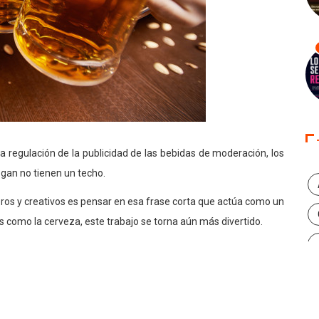
 regulación de la publicidad de las bebidas de moderación, los
logan no tienen un techo.
ros y creativos es pensar en esa frase corta que actúa como un
s como la cerveza, este trabajo se torna aún más divertido.
ptados por los entes reguladores de esta categoría, pero de
usando polémica y generando conversaciones entre los
econocido eslogan “el sabor del encuentro”, si bien son palabras