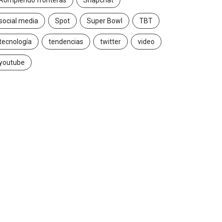
Rompiendo fronteras
Snapchat
social media
Spot
Super Bowl
TBT
tecnología
tendencias
twitter
video
youtube