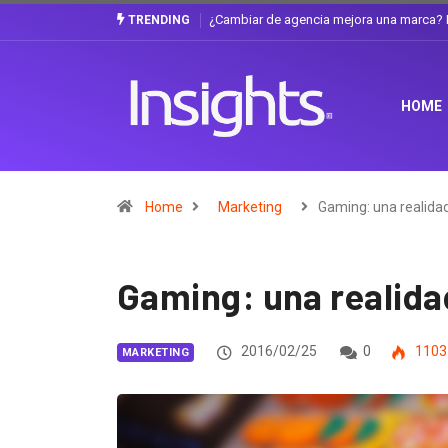
Gabriela Herrera y el arte de cambiarse e
TRENDING
HOME
Home
Marketing
Gaming: una realida
Gaming: una realida
2016/02/25
0
1103
MARKETING