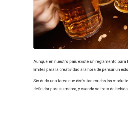
Aunque en nuestro país existe un reglamento para la
límites para la creatividad a la hora de pensar un es
Sin duda una tarea que disfrutan mucho los markete
definidor para su marca, y cuando se trata de bebida
No sabemos si los siguientes ejemplos serían ace
seguro en sus respectivos mercados están ca
consumidores.
1. Quilmes en Argentina
tiene algún tiempo con el r