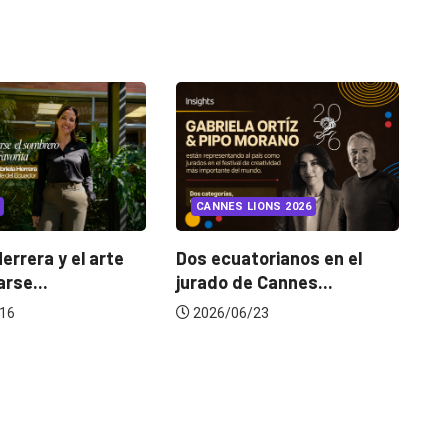
INSIGHTS
UNCATEGORIZED
 LIONS 2026
¿Cambiar de agencia
mejora una marca? La...
atorianos en el
de Cannes...
2026/07/22
6/23