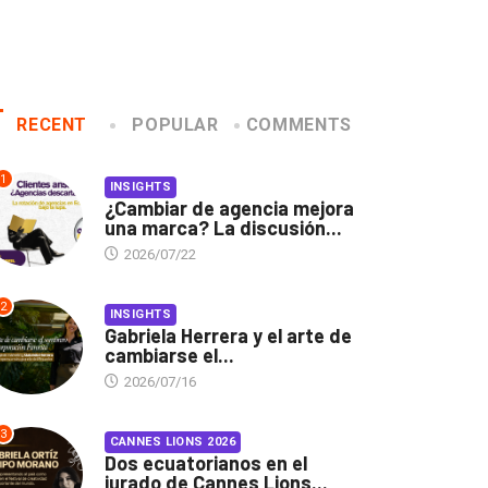
RECENT
POPULAR
COMMENTS
1
INSIGHTS
¿Cambiar de agencia mejora
una marca? La discusión...
2026/07/22
2
INSIGHTS
Gabriela Herrera y el arte de
cambiarse el...
2026/07/16
3
CANNES LIONS 2026
Dos ecuatorianos en el
jurado de Cannes Lions...