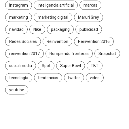
Instagram
inteligencia artificial
marcas
marketing
marketing digital
Maruri Grey
navidad
Nike
packaging
publicidad
Redes Sociales
Reinvention
Reinvention 2016
reinvention 2017
Rompiendo fronteras
Snapchat
social media
Spot
Super Bowl
TBT
tecnología
tendencias
twitter
video
youtube