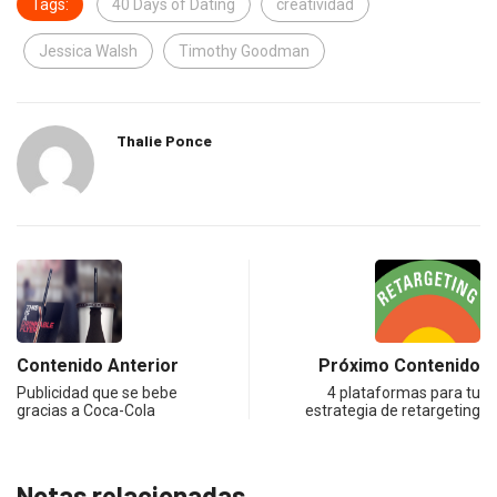
Tags:
40 Days of Dating
creatividad
Jessica Walsh
Timothy Goodman
Thalie Ponce
Contenido Anterior
Próximo Contenido
Publicidad que se bebe
4 plataformas para tu
gracias a Coca-Cola
estrategia de retargeting
Notas relacionadas