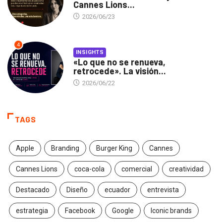
Cannes Lions...
2026/06/23
4
INSIGHTS
«Lo que no se renueva,
retrocede». La visión...
2026/06/22
TAGS
Apple
Branding
Burger King
Cannes
Cannes Lions
coca-cola
comercial
creatividad
Destacado
Diseño
ecuador
entrevista
estrategia
Facebook
Google
Iconic brands