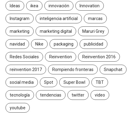
Ideas
ikea
innovación
Innovation
Instagram
inteligencia artificial
marcas
marketing
marketing digital
Maruri Grey
navidad
Nike
packaging
publicidad
Redes Sociales
Reinvention
Reinvention 2016
reinvention 2017
Rompiendo fronteras
Snapchat
social media
Spot
Super Bowl
TBT
tecnología
tendencias
twitter
video
youtube