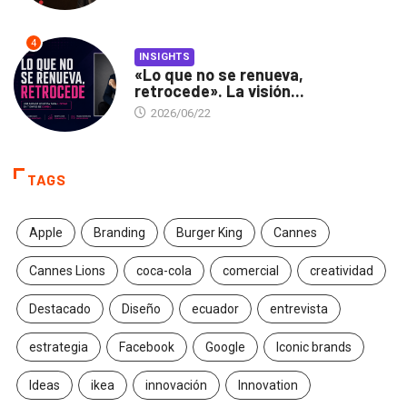
4
INSIGHTS
«Lo que no se renueva,
retrocede». La visión...
2026/06/22
TAGS
Apple
Branding
Burger King
Cannes
Cannes Lions
coca-cola
comercial
creatividad
Destacado
Diseño
ecuador
entrevista
estrategia
Facebook
Google
Iconic brands
Ideas
ikea
innovación
Innovation