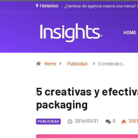
Gabriela Herrera y el arte de cambiarse e
TRENDING
HOME
Home
Publicidad
5 creativas y…
5 creativas y efecti
packaging
2016/03/31
0
205
PUBLICIDAD