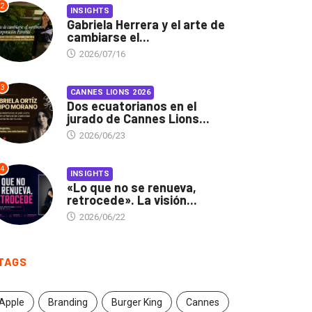
2
INSIGHTS
Gabriela Herrera y el arte de
cambiarse el...
2026/07/16
3
CANNES LIONS 2026
Dos ecuatorianos en el
jurado de Cannes Lions...
2026/06/23
4
INSIGHTS
«Lo que no se renueva,
retrocede». La visión...
2026/06/22
TAGS
Apple
Branding
Burger King
Cannes