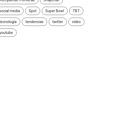
Rompiendo fronteras
Snapchat
social media
Spot
Super Bowl
TBT
tecnología
tendencias
twitter
video
youtube