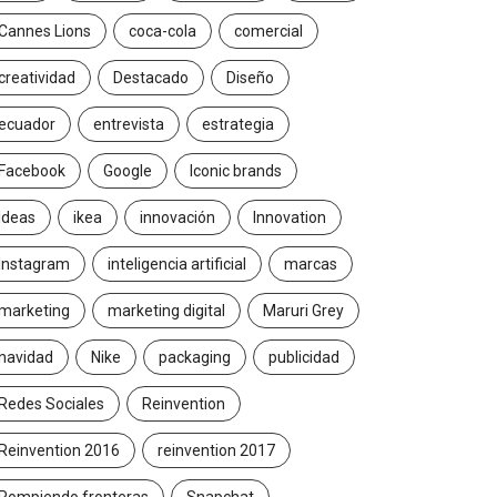
Cannes Lions
coca-cola
comercial
creatividad
Destacado
Diseño
ecuador
entrevista
estrategia
Facebook
Google
Iconic brands
Ideas
ikea
innovación
Innovation
Instagram
inteligencia artificial
marcas
marketing
marketing digital
Maruri Grey
navidad
Nike
packaging
publicidad
Redes Sociales
Reinvention
Reinvention 2016
reinvention 2017