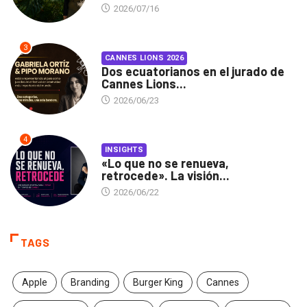
2026/07/16
3
CANNES LIONS 2026
Dos ecuatorianos en el jurado de
Cannes Lions...
2026/06/23
4
INSIGHTS
«Lo que no se renueva,
retrocede». La visión...
2026/06/22
TAGS
Apple
Branding
Burger King
Cannes