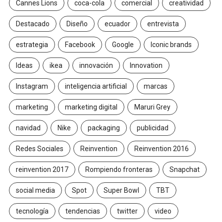
Cannes Lions
coca-cola
comercial
creatividad
Destacado
Diseño
ecuador
entrevista
estrategia
Facebook
Google
Iconic brands
Ideas
ikea
innovación
Innovation
Instagram
inteligencia artificial
marcas
marketing
marketing digital
Maruri Grey
navidad
Nike
packaging
publicidad
Redes Sociales
Reinvention
Reinvention 2016
reinvention 2017
Rompiendo fronteras
Snapchat
social media
Spot
Super Bowl
TBT
tecnología
tendencias
twitter
video