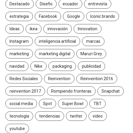
Destacado
Diseño
ecuador
entrevista
estrategia
Facebook
Google
Iconic brands
Ideas
ikea
innovación
Innovation
Instagram
inteligencia artificial
marcas
marketing
marketing digital
Maruri Grey
navidad
Nike
packaging
publicidad
Redes Sociales
Reinvention
Reinvention 2016
reinvention 2017
Rompiendo fronteras
Snapchat
social media
Spot
Super Bowl
TBT
tecnología
tendencias
twitter
video
youtube