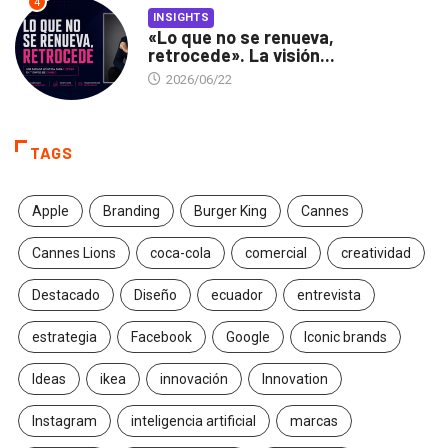
4
INSIGHTS
«Lo que no se renueva,
retrocede». La visión...
2026/06/22
TAGS
Apple
Branding
Burger King
Cannes
Cannes Lions
coca-cola
comercial
creatividad
Destacado
Diseño
ecuador
entrevista
estrategia
Facebook
Google
Iconic brands
Ideas
ikea
innovación
Innovation
Instagram
inteligencia artificial
marcas