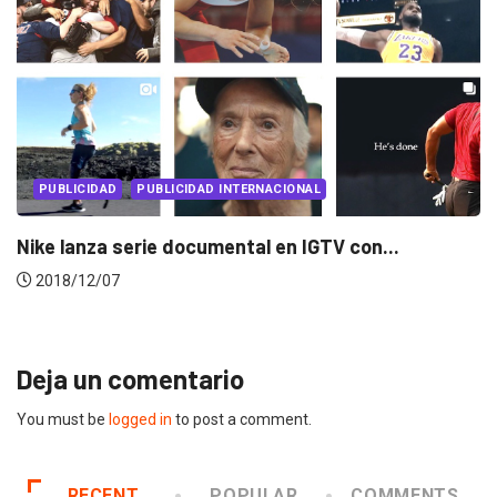
PUBLICIDAD
PUBLICIDAD INTERNACIONAL
La polémica campaña de Nike por sus...
2018/09/05
Deja un comentario
You must be
logged in
to post a comment.
RECENT
POPULAR
COMMENTS