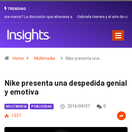
TRENDING
Gabriela Herrera y el arte de cambiarse el sombrero en Corporación
Favorita
Home
Multimedia
Nike presenta una…
Nike presenta una despedida genial
y emotiva
2016/04/07
0
MULTIMEDIA
PUBLICIDAD
1337