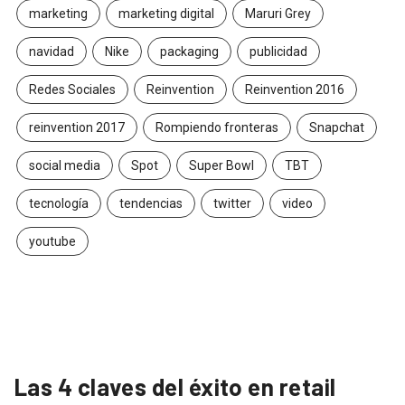
marketing
marketing digital
Maruri Grey
navidad
Nike
packaging
publicidad
Redes Sociales
Reinvention
Reinvention 2016
reinvention 2017
Rompiendo fronteras
Snapchat
social media
Spot
Super Bowl
TBT
tecnología
tendencias
twitter
video
youtube
Las 4 claves del éxito en retail