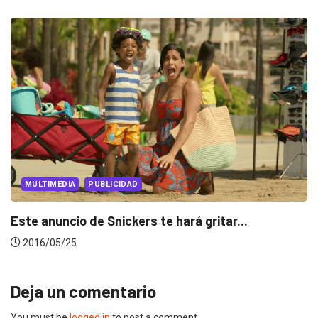
PUBLICIDAD
¿Te quedarías sin batería a cambio de..
...
2016/03/10
Deja un comentario
You must be
logged in
to post a comment.