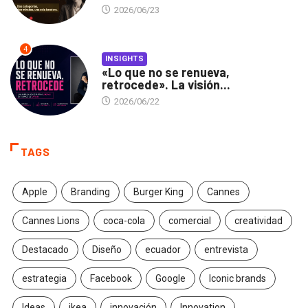
2026/06/23
4
INSIGHTS
«Lo que no se renueva,
retrocede». La visión...
2026/06/22
TAGS
Apple
Branding
Burger King
Cannes
Cannes Lions
coca-cola
comercial
creatividad
Destacado
Diseño
ecuador
entrevista
estrategia
Facebook
Google
Iconic brands
Ideas
ikea
innovación
Innovation