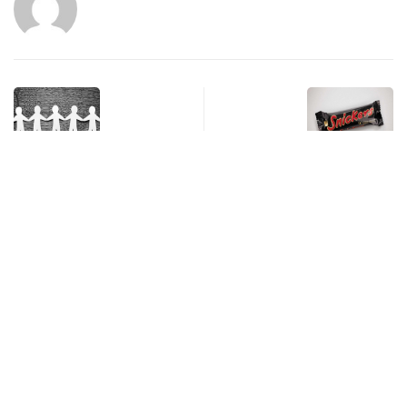
Previous Post
Next Post
El poder solidario que
Snickers se transforma en
marca la diferencia
otras marcas en estos…
Notas relacionadas