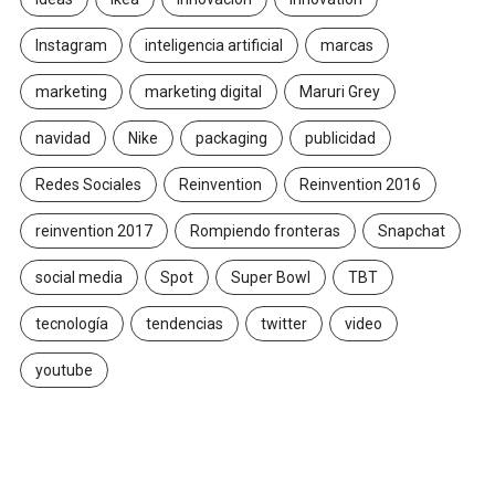
Instagram
inteligencia artificial
marcas
marketing
marketing digital
Maruri Grey
navidad
Nike
packaging
publicidad
Redes Sociales
Reinvention
Reinvention 2016
reinvention 2017
Rompiendo fronteras
Snapchat
social media
Spot
Super Bowl
TBT
tecnología
tendencias
twitter
video
youtube