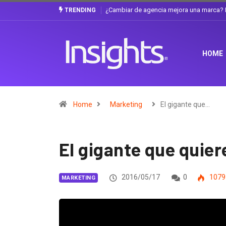
Gabriela Herrera y el arte de cambiarse e
TRENDING
HOME
Home
Marketing
El gigante que…
El gigante que quier
2016/05/17
0
1079
MARKETING