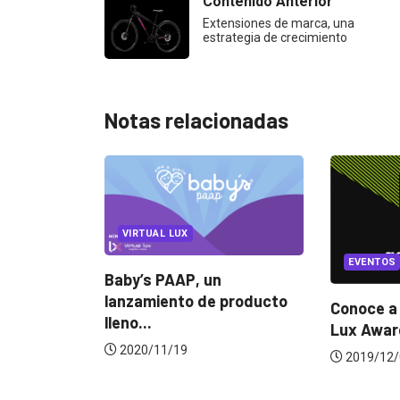
Contenido Anterior
Extensiones de marca, una
estrategia de crecimiento
Notas relacionadas
MARKETI
MARKETI
EVENTOS
LUX AWARDS
 producto
4 datos 
Conoce a los ganadores de
sabías de
Lux Awards 2019
2019/02
2019/12/04