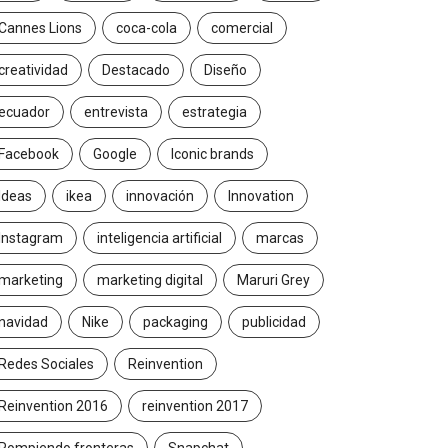
Cannes Lions
coca-cola
comercial
creatividad
Destacado
Diseño
ecuador
entrevista
estrategia
Facebook
Google
Iconic brands
Ideas
ikea
innovación
Innovation
Instagram
inteligencia artificial
marcas
marketing
marketing digital
Maruri Grey
navidad
Nike
packaging
publicidad
Redes Sociales
Reinvention
Reinvention 2016
reinvention 2017