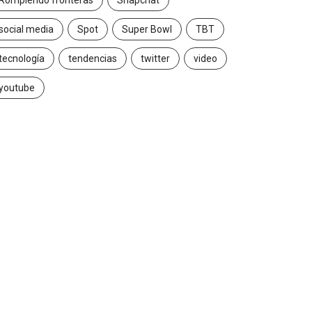
Rompiendo fronteras
Snapchat
social media
Spot
Super Bowl
TBT
tecnología
tendencias
twitter
video
youtube