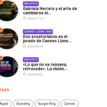
2
INSIGHTS
Gabriela Herrera y el arte de
cambiarse el...
2026/07/16
3
CANNES LIONS 2026
Dos ecuatorianos en el
jurado de Cannes Lions...
2026/06/23
4
INSIGHTS
«Lo que no se renueva,
retrocede». La visión...
2026/06/22
TAGS
Apple
Branding
Burger King
Cannes