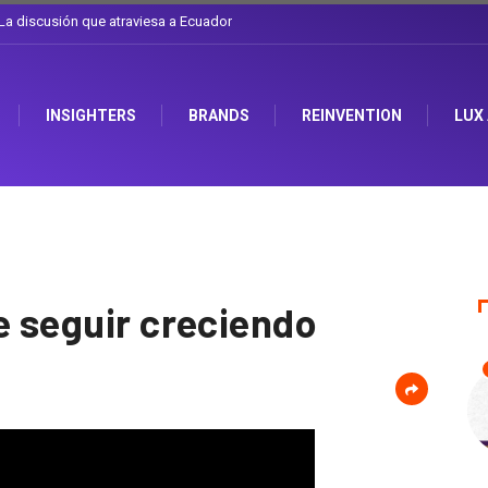
l sombrero en Corporación Favorita
INSIGHTERS
BRANDS
REINVENTION
LUX
e seguir creciendo