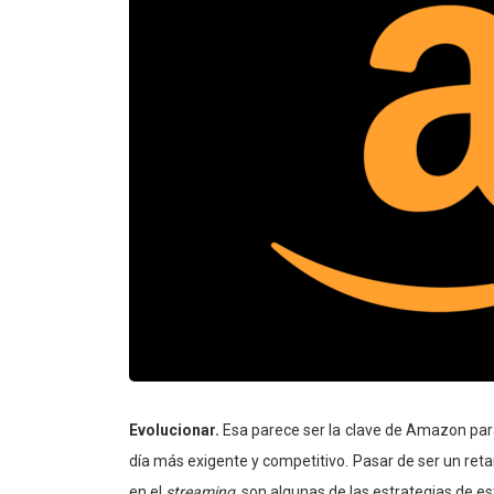
Evolucionar.
Esa parece ser la clave de Amazon pa
día más exigente y competitivo. Pasar de ser un retai
en el
streaming
, son algunas de las estrategias de e