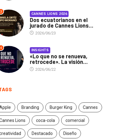
3
CANNES LIONS 2026
Dos ecuatorianos en el
jurado de Cannes Lions...
2026/06/23
4
INSIGHTS
«Lo que no se renueva,
retrocede». La visión...
2026/06/22
TAGS
Apple
Branding
Burger King
Cannes
Cannes Lions
coca-cola
comercial
creatividad
Destacado
Diseño