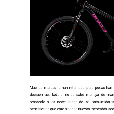
Muchas marcas lo han intentado pero pocas han l
decisión acertada si no se sabe manejar de maner
responde a las necesidades de los consumidores,
permitiendo que este alcance nuevos mercados, sect