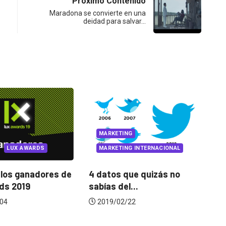
Próximo Contenido
Maradona se convierte en una
deidad para salvar…
VIRTUAL LUX
NG
NG INTERNACIONAL
Baby’s PAAP, un
lanzamiento de producto
que quizás no
C
lleno...
l...
L
2020/11/19
/22