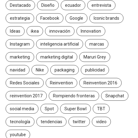
Destacado
Diseño
ecuador
entrevista
estrategia
Facebook
Google
Iconic brands
Ideas
ikea
innovación
Innovation
Instagram
inteligencia artificial
marcas
marketing
marketing digital
Maruri Grey
navidad
Nike
packaging
publicidad
Redes Sociales
Reinvention
Reinvention 2016
reinvention 2017
Rompiendo fronteras
Snapchat
social media
Spot
Super Bowl
TBT
tecnología
tendencias
twitter
video
youtube