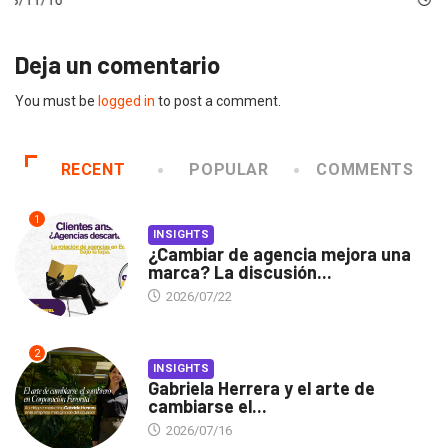
6
2018/11/0
Deja un comentario
You must be
logged in
to post a comment.
RECENT
POPULAR
COMMENTS
1
INSIGHTS
¿Cambiar de agencia mejora una
marca? La discusión...
2026/07/22
2
INSIGHTS
Gabriela Herrera y el arte de
cambiarse el...
2026/07/16