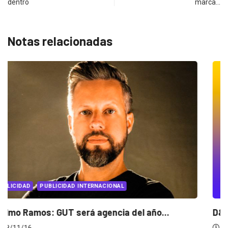
dentro
marca…
Notas relacionadas
D
PUBLICIDAD INTERNACIONAL
PUBLICIDA
mos: GUT será agencia del año...
D&AD abre 