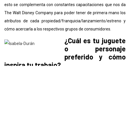
esto se complementa con constantes capacitaciones que nos da
The Walt Disney Company para poder tener de primera mano los
atributos de cada propiedad/franquicia/lanzamiento/estreno y
cómo acercarla a los respectivos grupos de consumidores.
¿Cuál es tu juguete
o personaje
preferido y cómo
inspira tu trabajo?
Nunca fui muy aficionada a juguetes convencionales. Desde
pequeña, un cuaderno o una pantalla vacía han sido mi mayor
diversión. Me fascina escribir, crear nuevos mundos, o reflejar el
mundo en el que vivo a través de mis ojos. Creo que esta afición
me inspira en mi trabajo a crear y pensar de manera distinta y
creativa.
Algunas de las marcas que manejas
están dirigidas a
niños
, ¿cómo
renuevas tu espíritu infantil para