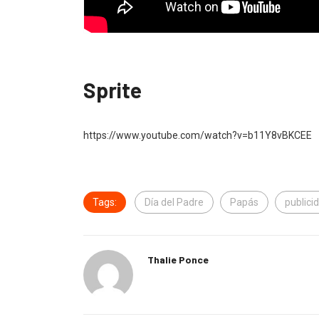
Sprite
https://www.youtube.com/watch?v=b11Y8vBKCEE
Tags:
Día del Padre
Papás
publici
Thalie Ponce