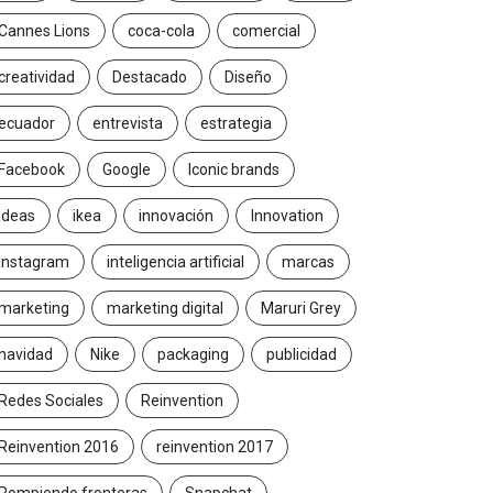
Cannes Lions
coca-cola
comercial
creatividad
Destacado
Diseño
ecuador
entrevista
estrategia
Facebook
Google
Iconic brands
Ideas
ikea
innovación
Innovation
Instagram
inteligencia artificial
marcas
marketing
marketing digital
Maruri Grey
navidad
Nike
packaging
publicidad
Redes Sociales
Reinvention
Reinvention 2016
reinvention 2017