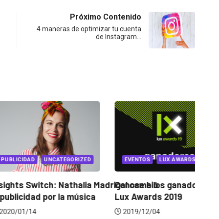
Próximo Contenido
4 maneras de optimizar tu cuenta
de Instagram…
D
D LOCAL
nquista, una vez
..
PUBLICIDAD
UNCATEGORIZED
21
Insights Switch: Nathalia Madriga
Co
la publicidad por la música
Lu
2020/01/14
2