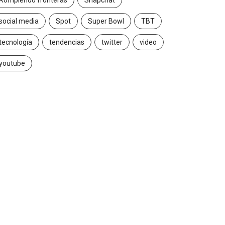
Rompiendo fronteras
Snapchat
social media
Spot
Super Bowl
TBT
tecnología
tendencias
twitter
video
youtube