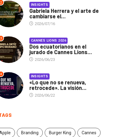
2
INSIGHTS
Gabriela Herrera y el arte de
cambiarse el...
2026/07/16
3
CANNES LIONS 2026
Dos ecuatorianos en el
jurado de Cannes Lions...
2026/06/23
4
INSIGHTS
«Lo que no se renueva,
retrocede». La visión...
2026/06/22
TAGS
Apple
Branding
Burger King
Cannes