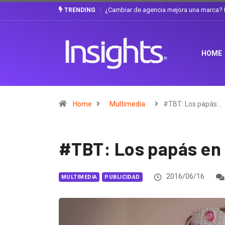
Gabriela Herrera y el arte de cambiarse e
TRENDING
HOME
Home
Multimedia
#TBT: Los papás…
#TBT: Los papás en 
2016/06/16
MULTIMEDIA
PUBLICIDAD