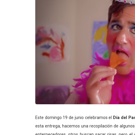
Este domingo 19 de junio celebramos el
Día del Pa
esta entrega, hacemos una recopilación de algunos 
enternecedores, otros buscan sacar risas, pero el 