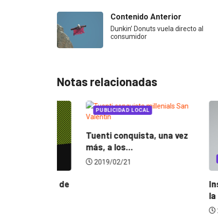
Contenido Anterior
Dunkin’ Donuts vuela directo al
consumidor
Notas relacionadas
PUBLICIDA
PUBLICIDA
Tuenti co
más, a los.
TEGORIZED
EVENTOS
LUX AWARDS
2019/02/
Nathalia Madrigal cambió
Conoce a los ganadores de
 la música
Lux Awards 2019
2019/12/04