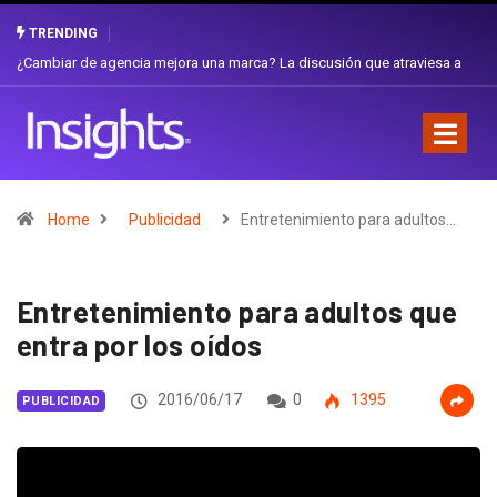
TRENDING
Gabriela Herrera y el arte de cambiarse el sombrero en Corporación
Favorita
Home
Publicidad
Entretenimiento para adultos…
Entretenimiento para adultos que
entra por los oídos
2016/06/17
0
1395
PUBLICIDAD