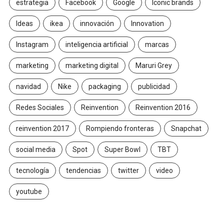
estrategia
Facebook
Google
Iconic brands
Ideas
ikea
innovación
Innovation
Instagram
inteligencia artificial
marcas
marketing
marketing digital
Maruri Grey
navidad
Nike
packaging
publicidad
Redes Sociales
Reinvention
Reinvention 2016
reinvention 2017
Rompiendo fronteras
Snapchat
social media
Spot
Super Bowl
TBT
tecnología
tendencias
twitter
video
youtube