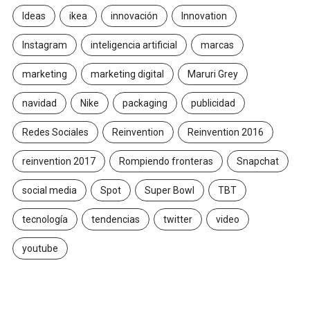
Ideas
ikea
innovación
Innovation
Instagram
inteligencia artificial
marcas
marketing
marketing digital
Maruri Grey
navidad
Nike
packaging
publicidad
Redes Sociales
Reinvention
Reinvention 2016
reinvention 2017
Rompiendo fronteras
Snapchat
social media
Spot
Super Bowl
TBT
tecnología
tendencias
twitter
video
youtube