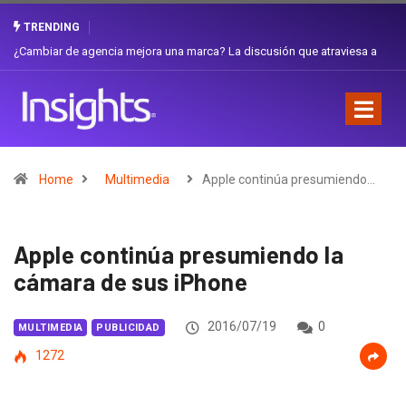
TRENDING
Gabriela Herrera y el arte de cambiarse el sombrero en Corporación
Favorita
Home
Multimedia
Apple continúa presumiendo…
Apple continúa presumiendo la
cámara de sus iPhone
2016/07/19
0
MULTIMEDIA
PUBLICIDAD
1272