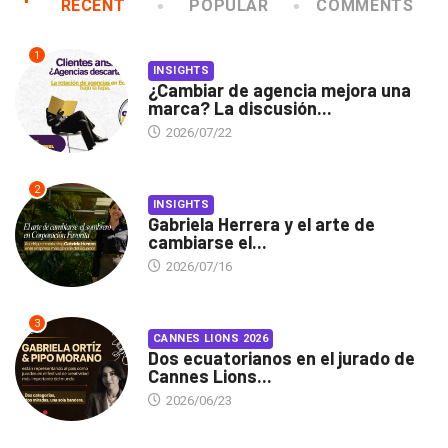
RECENT
POPULAR
COMMENTS
1
INSIGHTS
¿Cambiar de agencia mejora una
marca? La discusión...
2026/07/22
2
INSIGHTS
Gabriela Herrera y el arte de
cambiarse el...
2026/07/16
3
CANNES LIONS 2026
Dos ecuatorianos en el jurado de
Cannes Lions...
2026/06/23