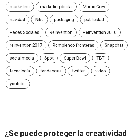
marketing
marketing digital
Maruri Grey
navidad
Nike
packaging
publicidad
Redes Sociales
Reinvention
Reinvention 2016
reinvention 2017
Rompiendo fronteras
Snapchat
social media
Spot
Super Bowl
TBT
tecnología
tendencias
twitter
video
youtube
¿Se puede proteger la creatividad