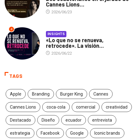
Cannes Lions...
2026/06/23
4
INSIGHTS
«Lo que no se renueva,
retrocede». La visión...
2026/06/22
TAGS
Apple
Branding
Burger King
Cannes
Cannes Lions
coca-cola
comercial
creatividad
Destacado
Diseño
ecuador
entrevista
estrategia
Facebook
Google
Iconic brands