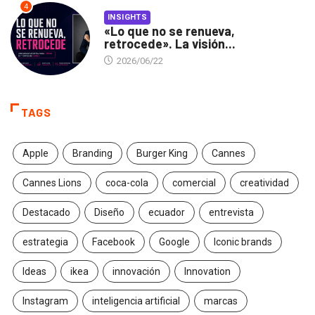
4
INSIGHTS
«Lo que no se renueva,
retrocede». La visión...
2026/06/22
TAGS
Apple
Branding
Burger King
Cannes
Cannes Lions
coca-cola
comercial
creatividad
Destacado
Diseño
ecuador
entrevista
estrategia
Facebook
Google
Iconic brands
Ideas
ikea
innovación
Innovation
Instagram
inteligencia artificial
marcas